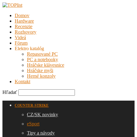
Domov
Hardware
Recenzie
Rozhovory
Videá
Fórum
Elektro katalóg
Repasované PC
PC a notebooky
Hráčske klávesnice
Hráčske myši
Herné konzoly
Kontakt
Hľadať
COUNTER-STRIKE
CZ/SK novinky
eSport
Tipy a návody