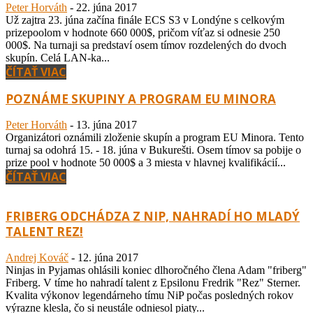
Peter Horváth
-
22. júna 2017
Už zajtra 23. júna začína finále ECS S3 v Londýne s celkovým
prizepoolom v hodnote 660 000$, pričom víťaz si odnesie 250
000$. Na turnaji sa predstaví osem tímov rozdelených do dvoch
skupín. Celá LAN-ka...
ČÍTAŤ VIAC
POZNÁME SKUPINY A PROGRAM EU MINORA
Peter Horváth
-
13. júna 2017
Organizátori oznámili zloženie skupín a program EU Minora. Tento
turnaj sa odohrá 15. - 18. júna v Bukurešti. Osem tímov sa pobije o
prize pool v hodnote 50 000$ a 3 miesta v hlavnej kvalifikácií...
ČÍTAŤ VIAC
FRIBERG ODCHÁDZA Z NIP, NAHRADÍ HO MLADÝ
TALENT REZ!
Andrej Kováč
-
12. júna 2017
Ninjas in Pyjamas ohlásili koniec dlhoročného člena Adam "friberg"
Friberg. V tíme ho nahradí talent z Epsilonu Fredrik "Rez" Sterner.
Kvalita výkonov legendárneho tímu NiP počas posledných rokov
výrazne klesla, čo si neustále odniesol piaty...