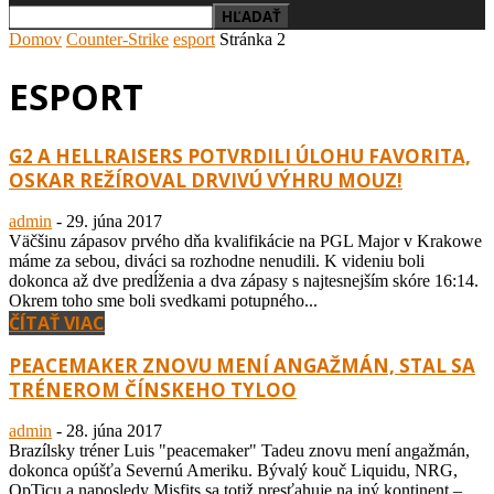
Domov
Counter-Strike
esport
Stránka 2
ESPORT
G2 A HELLRAISERS POTVRDILI ÚLOHU FAVORITA,
OSKAR REŽÍROVAL DRVIVÚ VÝHRU MOUZ!
admin
-
29. júna 2017
Väčšinu zápasov prvého dňa kvalifikácie na PGL Major v Krakowe
máme za sebou, diváci sa rozhodne nenudili. K videniu boli
dokonca až dve predĺženia a dva zápasy s najtesnejším skóre 16:14.
Okrem toho sme boli svedkami potupného...
ČÍTAŤ VIAC
PEACEMAKER ZNOVU MENÍ ANGAŽMÁN, STAL SA
TRÉNEROM ČÍNSKEHO TYLOO
admin
-
28. júna 2017
Brazílsky tréner Luis "peacemaker" Tadeu znovu mení angažmán,
dokonca opúšťa Severnú Ameriku. Bývalý kouč Liquidu, NRG,
OpTicu a naposledy Misfits sa totiž presťahuje na iný kontinent –