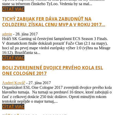
stane sa trénerom čínskeho TyLoo. Vedenia by sa mal...
ČÍTAŤ VIAC
TICHÝ ZABIJAK FER DÁVA ZABUDNÚŤ NA
COLDZERU: ZÍSKAL CENU MVP A V ROKU 2017...
admin
-
28. júna 2017
Hráči SK Gaming sú čerstvými šampiónmi ECS Season 3 Finals.
V dramatickom finále dokázali poraziť FaZe Clan (2:1 na mapy),
hoci už po prvej mape viedol európsky výber 1:0 (výhra na Mirage
16:12). Brazílčania sa...
ČÍTAŤ VIAC
BOLI ZVEREJNENÉ DVOJICE PRVÉHO KOLA ESL
ONE COLOGNE 2017
Andrej Kováč
-
27. júna 2017
Organizátori ESL One Cologne 2017 zverejnili dvojice prvého kola
hlavného turnaja. Na turnaji sa predstaví 16 tímov, ktoré zabojujú o
časť z celkovej dotácie 250 tisíc dolárov. Oproti minulým rokom
tentokrát nepôjde o major turnaj,...
ČÍTAŤ VIAC