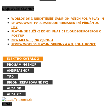
NAJNOVŠIE ČLÁNKY
WORLDS 2017: NEJCHTĚNĚJŠÍ ŠAMPIONI VŠECH ROLÍ V PLAY-IN
SHOWDOWN (1V1 A 2V2) BUDE PERMANENTNĚ PŘIDÁN DO
HRY
PLAY-IN SE BLÍŽÍ KE KONCI: FNATIC I CLOUD9 SE POPEROU O
POSTUP
NEW META? – JINX V JUNGLI
REVIEW WORLDS PLAY-IN: SKUPINY A A B JSOU U KONCE
PODPOR E-GAMES.SK A NAKUPUJ V:
ELEKTRO KATALÓG
PROGAMINGSHOP
ANDREASHOP
TPD
BIGON (REPASOVANÉ PC)
ALZA_SK
ALZA_CZ
O NÁS