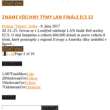
ČÍTAŤ VIAC
ZNÁME VŠECHNY TÝMY LAN FINÁLE ECS S3
Prokop "Hippo" Sojka
-
9. júna 2017
Již 23.-25. června se v Londýně odehraje LAN finále třetí sezóny
ECS. O titul šampióna a celkem 660,000 dolarů se porve celkem 8
týmů, které postoupily z regionů Evropy a Ameriky díky umístění v
ligové...
ČÍTAŤ VIAC
1
2
3
...
16
Page 2 of 16
SLEDUJ NÁS
1,087
Fanúšikov
Like
28
Sledovateľov
Follow
5
Sledovateľov
Follow
7
Odoberateľov
Odoberať
HĽADAŤ