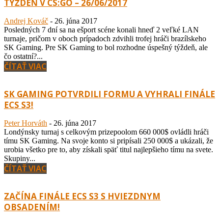
TÝŽDEŇ V CS:GO – 26/06/2017
Andrej Kováč
-
26. júna 2017
Posledných 7 dní sa na ešport scéne konali hneď 2 veľké LAN
turnaje, pričom v oboch prípadoch zdvihli trofej hráči brazílskeho
SK Gaming. Pre SK Gaming to bol rozhodne úspešný týždeň, ale
čo ostatní?...
ČÍTAŤ VIAC
SK GAMING POTVRDILI FORMU A VYHRALI FINÁLE
ECS S3!
Peter Horváth
-
26. júna 2017
Londýnsky turnaj s celkovým prizepoolom 660 000$ ovládli hráči
tímu SK Gaming. Na svoje konto si pripísali 250 000$ a ukázali, že
urobia všetko pre to, aby získali späť titul najlepšieho tímu na svete.
Skupiny...
ČÍTAŤ VIAC
ZAČÍNA FINÁLE ECS S3 S HVIEZDNYM
OBSADENÍM!