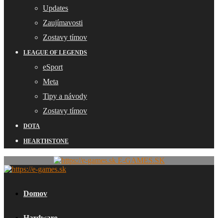
Updates
Zaujímavosti
Zostavy tímov
LEAGUE OF LEGENDS
eSport
Meta
Tipy a návody
Zostavy tímov
DOTA
HEARTHSTONE
E-GAMES.SK
Domov
Hardware