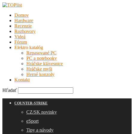
Domov
Hardware
Recenzie
Rozhovory
Videá
Fórum
Elektro katalóg
Repasované PC
PC a notebooky
Hráčske klávesnice
Hráčske myši
Herné konzoly
Kontakt
Hľadať
COUNTER-STRIKE
CZ/SK novinky
eSport
Tipy a návody