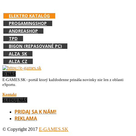
PODPOR E-GAMES.SK A NAKUPUJ V:
ELEKTRO KATALÓG
PROGAMINGSHOP
ANDREASHOP
TPD
BIGON (REPASOVANÉ PC)
ALZA_SK
ALZA_CZ
O NÁS
E-GAMES.SK - portál ktorý každodenne prináša novinky nie len z oblasti
eSportu.
Kontakt
SLEDUJ NÁS
PRIDAJ SA K NÁM!
REKLAMA
© Copyright 2017
E-GAMES.SK