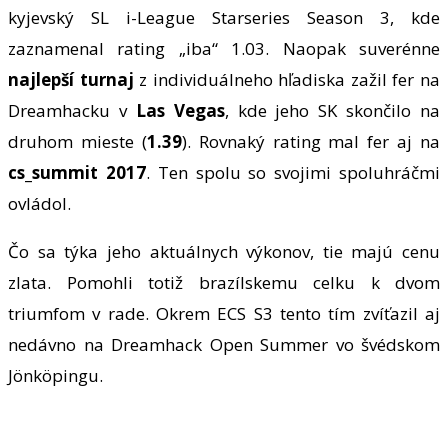
kyjevský SL i-League Starseries Season 3, kde
zaznamenal rating „iba“ 1.03. Naopak suverénne
najlepší turnaj
z individuálneho hľadiska zažil fer na
Dreamhacku v
Las Vegas
, kde jeho SK skončilo na
druhom mieste (
1.39
). Rovnaký rating mal fer aj na
cs_summit 2017
. Ten spolu so svojimi spoluhráčmi
ovládol.
Čo sa týka jeho aktuálnych výkonov, tie majú cenu
zlata. Pomohli totiž brazílskemu celku k dvom
triumfom v rade. Okrem ECS S3 tento tím zvíťazil aj
nedávno na Dreamhack Open Summer vo švédskom
Jönköpingu.