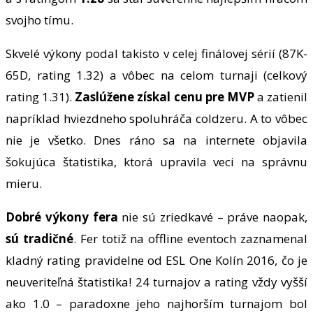
svojho tímu.
Skvelé výkony podal takisto v celej finálovej sérií (87K-
65D, rating 1.32) a vôbec na celom turnaji (celkový
rating 1.31).
Zaslúžene získal cenu pre MVP
a zatienil
napríklad hviezdneho spoluhráča coldzeru. A to vôbec
nie je všetko. Dnes ráno sa na internete objavila
šokujúca štatistika, ktorá upravila veci na správnu
mieru.
Dobré výkony fera
nie sú zriedkavé – práve naopak,
sú tradičné
. Fer totiž na offline eventoch zaznamenal
kladný rating pravidelne od ESL One Kolín 2016, čo je
neuveriteľná štatistika! 24 turnajov a rating vždy vyšší
ako 1.0 – paradoxne jeho najhorším turnajom bol