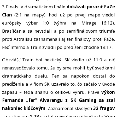
3 Finals. V dramatickom finále
dokázali poraziť FaZe
Clan
(2:1 na mapy), hoci už po prvej mape viedol
európsky výber 1:0 (výhra na Mirage 16:12).
Brazílčania sa nevzdali a po semifinálovom triumfe
proti Astralisu zaznamenali aj ten finálový proti FaZe,
keď Inferno a Train zvládli po predĺžení zhodne 19:17.
Obzvlášť Train bol hektický, SK viedlo už 11:0 a nič
nenasvedčovalo tomu, že by sme mohli byť svedkami
dramatického duelu. Ten sa napokon dostal do
predĺženia a v ňom SK uzavrelo to, čo začalo v úvode
zápasu – teda snahu o celkovú výhru. Práve
výkon
Fernanda „fer“ Alvarengu z SK Gaming sa stal
nakoniec kľúčovým
. Zaznamenal skvelých
32 fragov
a s ratingom
1.28
sa stal suverénne najlepším hráčom