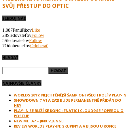
SVŮJ PŘESTUP DO OPTIC
SLEDUJ NÁS
1,087
Fanúšikov
Like
28
Sledovateľov
Follow
5
Sledovateľov
Follow
7
Odoberateľov
Odoberať
HĽADAŤ
NAJNOVŠIE ČLÁNKY
WORLDS 2017: NEJCHTĚNĚJŠÍ ŠAMPIONI VŠECH ROLÍ V PLAY-IN
SHOWDOWN (1V1 A 2V2) BUDE PERMANENTNĚ PŘIDÁN DO
HRY
PLAY-IN SE BLÍŽÍ KE KONCI: FNATIC I CLOUD9 SE POPEROU O
POSTUP
NEW META? – JINX V JUNGLI
REVIEW WORLDS PLAY-IN: SKUPINY A A B JSOU U KONCE