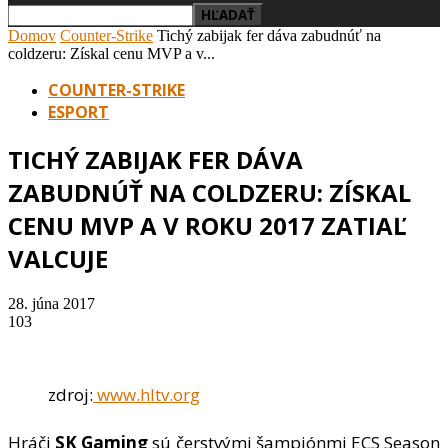
Domov
Counter-Strike
Tichý zabijak fer dáva zabudnúť na
coldzeru: Získal cenu MVP a v...
COUNTER-STRIKE
ESPORT
TICHÝ ZABIJAK FER DÁVA
ZABUDNÚŤ NA COLDZERU: ZÍSKAL
CENU MVP A V ROKU 2017 ZATIAĽ
VALCUJE
28. júna 2017
103
zdroj:
www.hltv.org
Hráči
SK Gaming
sú čerstvými šampiónmi ECS Season