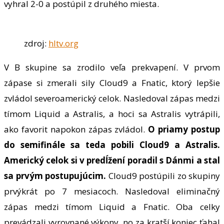
vyhral 2-0 a postúpil z druhého miesta.
zdroj:
hltv.org
V B skupine sa zrodilo veľa prekvapení. V prvom
zápase si zmerali sily Cloud9 a Fnatic, ktorý lepšie
zvládol severoamerický celok. Nasledoval zápas medzi
tímom Liquid a Astralis, a hoci sa Astralis vytrápili,
ako favorit napokon zápas zvládol.
O priamy postup
do semifinále sa teda pobili Cloud9 a Astralis.
Americký celok si v predĺžení poradil s Dánmi a stal
sa prvým postupujúcim.
Cloud9 postúpili zo skupiny
prvýkrát po 7 mesiacoch. Nasledoval eliminačný
zápas medzi tímom Liquid a Fnatic. Oba celky
prevádzali vyrovnané výkony, no za kratší koniec ťahal