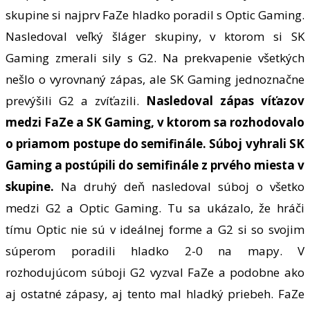
skupine si najprv FaZe hladko poradil s Optic Gaming.
Nasledoval veľký šláger skupiny, v ktorom si SK
Gaming zmerali sily s G2. Na prekvapenie všetkých
nešlo o vyrovnaný zápas, ale SK Gaming jednoznačne
prevýšili G2 a zvíťazili.
Nasledoval zápas víťazov
medzi FaZe a SK Gaming, v ktorom sa rozhodovalo
o priamom postupe do semifinále. Súboj vyhrali SK
Gaming a postúpili do semifinále z prvého miesta v
skupine.
Na druhý deň nasledoval súboj o všetko
medzi G2 a Optic Gaming. Tu sa ukázalo, že hráči
tímu Optic nie sú v ideálnej forme a G2 si so svojim
súperom poradili hladko 2-0 na mapy. V
rozhodujúcom súboji G2 vyzval FaZe a podobne ako
aj ostatné zápasy, aj tento mal hladký priebeh. FaZe