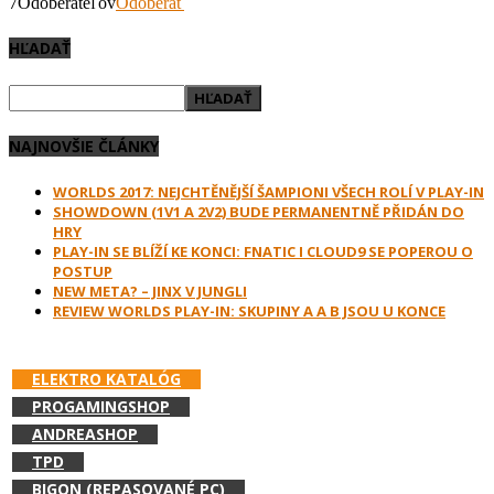
7
Odoberateľov
Odoberať
HĽADAŤ
NAJNOVŠIE ČLÁNKY
WORLDS 2017: NEJCHTĚNĚJŠÍ ŠAMPIONI VŠECH ROLÍ V PLAY-IN
SHOWDOWN (1V1 A 2V2) BUDE PERMANENTNĚ PŘIDÁN DO
HRY
PLAY-IN SE BLÍŽÍ KE KONCI: FNATIC I CLOUD9 SE POPEROU O
POSTUP
NEW META? – JINX V JUNGLI
REVIEW WORLDS PLAY-IN: SKUPINY A A B JSOU U KONCE
PODPOR E-GAMES.SK A NAKUPUJ V:
ELEKTRO KATALÓG
PROGAMINGSHOP
ANDREASHOP
TPD
BIGON (REPASOVANÉ PC)