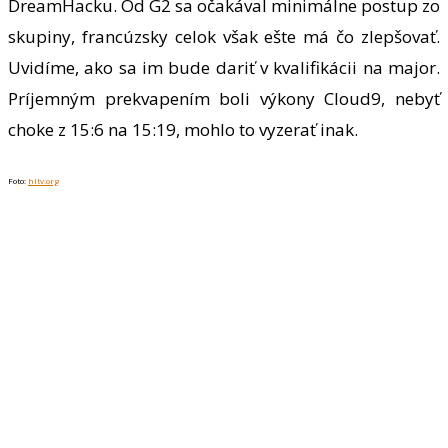
DreamHacku. Od G2 sa očakával minimálne postup zo
skupiny, francúzsky celok však ešte má čo zlepšovať.
Uvidíme, ako sa im bude dariť v kvalifikácii na major.
Príjemným prekvapením boli výkony Cloud9, nebyť
choke z 15:6 na 15:19, mohlo to vyzerať inak.
Foto:
hltv.org