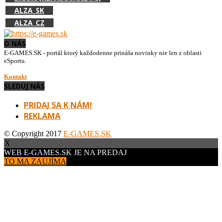
ALZA_SK
ALZA_CZ
O NÁS
E-GAMES.SK - portál ktorý každodenne prináša novinky nie len z oblasti
eSportu.
Kontakt
SLEDUJ NÁS
PRIDAJ SA K NÁM!
REKLAMA
© Copyright 2017
E-GAMES.SK
X
WEB E-GAMES.SK JE NA PREDAJ
TO MA ZAUJÍMA