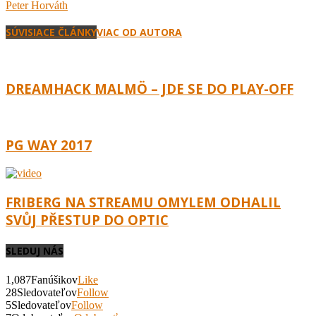
Peter Horváth
SÚVISIACE ČLÁNKY
VIAC OD AUTORA
DREAMHACK MALMÖ – JDE SE DO PLAY-OFF
PG WAY 2017
FRIBERG NA STREAMU OMYLEM ODHALIL
SVŮJ PŘESTUP DO OPTIC
SLEDUJ NÁS
1,087
Fanúšikov
Like
28
Sledovateľov
Follow
5
Sledovateľov
Follow