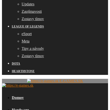
Updates
Zaujímavosti
Zostavy tímov
LEAGUE OF LEGENDS
eSport
Meta
Tipy a návody
Zostavy tímov
DOTA
HEARTHSTONE
E-GAMES.SK
Domov
Hardware