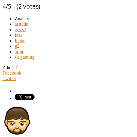
4/5 - (2 votes)
Značky
astralis
ecs s3
faze
fnatic
g2
optic
sk gaming
Zdieľať
Facebook
Twitter