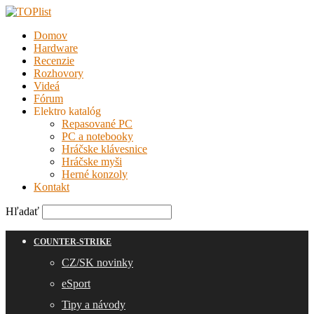
Domov
Hardware
Recenzie
Rozhovory
Videá
Fórum
Elektro katalóg
Repasované PC
PC a notebooky
Hráčske klávesnice
Hráčske myši
Herné konzoly
Kontakt
Hľadať
COUNTER-STRIKE
CZ/SK novinky
eSport
Tipy a návody