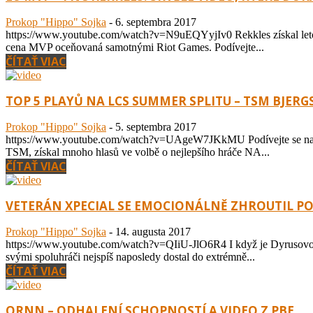
Prokop "Hippo" Sojka
-
6. septembra 2017
https://www.youtube.com/watch?v=N9uEQYyjIv0 Rekkles získal letos 
cena MVP oceňovaná samotnými Riot Games. Podívejte...
ČÍTAŤ VIAC
TOP 5 PLAYŮ NA LCS SUMMER SPLITU – TSM BJERG
Prokop "Hippo" Sojka
-
5. septembra 2017
https://www.youtube.com/watch?v=UAgeW7JKkMU Podívejte se na pět 
TSM, získal mnoho hlasů ve volbě o nejlepšího hráče NA...
ČÍTAŤ VIAC
VETERÁN XPECIAL SE EMOCIONÁLNĚ ZHROUTIL P
Prokop "Hippo" Sojka
-
14. augusta 2017
https://www.youtube.com/watch?v=QIiU-JlO6R4 I když je Dyrusovo rozbr
svými spoluhráči nejspíš naposledy dostal do extrémně...
ČÍTAŤ VIAC
ORNN – ODHALENÍ SCHOPNOSTÍ A VIDEO Z PBE