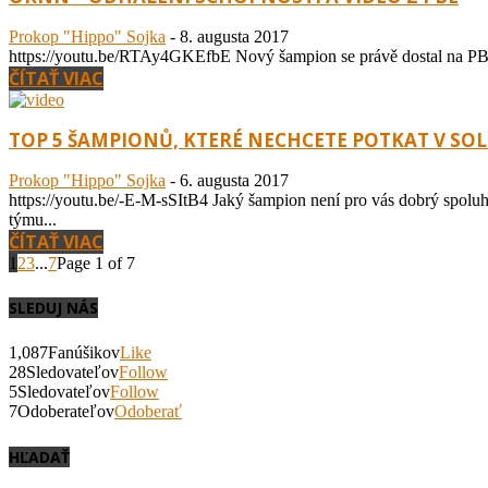
Prokop "Hippo" Sojka
-
8. augusta 2017
https://youtu.be/RTAy4GKEfbE Nový šampion se právě dostal na PBE.
ČÍTAŤ VIAC
TOP 5 ŠAMPIONŮ, KTERÉ NECHCETE POTKAT V SO
Prokop "Hippo" Sojka
-
6. augusta 2017
https://youtu.be/-E-M-sSItB4 Jaký šampion není pro vás dobrý spolu
týmu...
ČÍTAŤ VIAC
1
2
3
...
7
Page 1 of 7
SLEDUJ NÁS
1,087
Fanúšikov
Like
28
Sledovateľov
Follow
5
Sledovateľov
Follow
7
Odoberateľov
Odoberať
HĽADAŤ