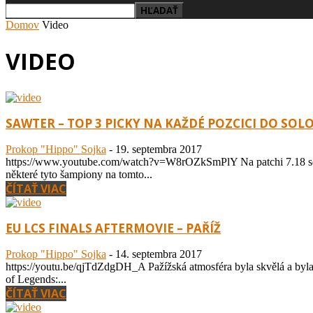
Domov
Video
VIDEO
SAWTER – TOP 3 PICKY NA KAŽDÉ POZCICI DO SOL
Prokop "Hippo" Sojka
-
19. septembra 2017
https://www.youtube.com/watch?v=W8rOZkSmPlY Na patchi 7.18 se bude 
některé tyto šampiony na tomto...
ČÍTAŤ VIAC
EU LCS FINALS AFTERMOVIE – PAŘÍŽ
Prokop "Hippo" Sojka
-
14. septembra 2017
https://youtu.be/qjTdZdgDH_A Pažížská atmosféra byla skvělá a byla v
of Legends:...
ČÍTAŤ VIAC