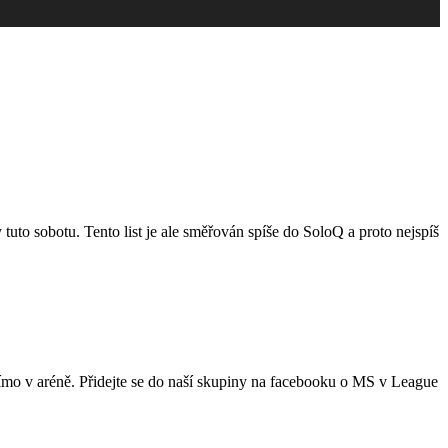
to sobotu. Tento list je ale směřován spíše do SoloQ a proto nejspíš
přímo v aréně. Přidejte se do naší skupiny na facebooku o MS v League