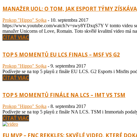
MANAŽER UOL: O TOM, JAK ESPORT TÝMY ZÍSKÁVA
Prokop "Hippo" Sojka
-
10. septembra 2017
https://www.youtube.com/watch?v=swy8YDxqS7Y V tomto videu se mož
manažer Unicorns of Love, Romain. Toto skvělé kvalitní video má na 
ČÍTAŤ VIAC
TOP 5 MOMENTŮ EU LCS FINALS – MSF VS G2
Prokop "Hippo" Sojka
-
9. septembra 2017
Podívejte se na top 5 playů z finále EU LCS. G2 Esports i Misfits poda
ČÍTAŤ VIAC
TOP 5 MOMENTŮ FINÁLE NA LCS – IMT VS TSM
Prokop "Hippo" Sojka
-
8. septembra 2017
Podívejte se na top 5 playů z finále NA LCS. TSM i Immortals podaly 
ČÍTAŤ VIAC
EU MVP – FNC REKKLES: SKVĚLÉ VIDEO, KTERÉ DO