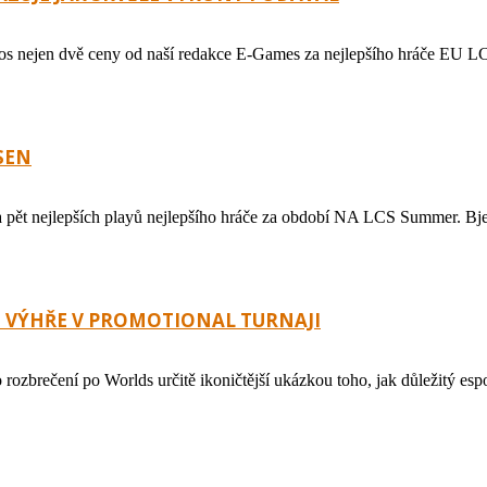
nejen dvě ceny od naší redakce E-Games za nejlepšího hráče EU LCS Su
SEN
nejlepších playů nejlepšího hráče za období NA LCS Summer. Bjergs
O VÝHŘE V PROMOTIONAL TURNAJI
ečení po Worlds určitě ikoničtější ukázkou toho, jak důležitý esport 