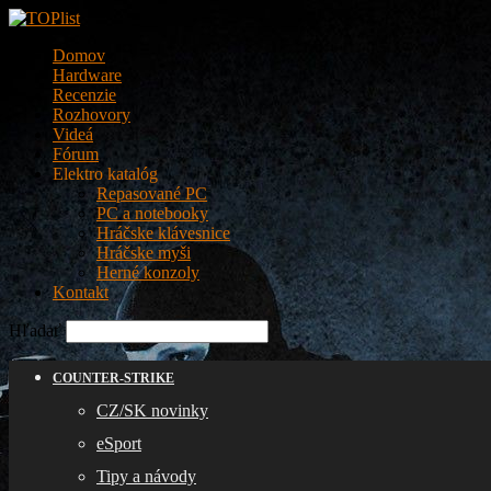
Domov
Hardware
Recenzie
Rozhovory
Videá
Fórum
Elektro katalóg
Repasované PC
PC a notebooky
Hráčske klávesnice
Hráčske myši
Herné konzoly
Kontakt
Hľadať
COUNTER-STRIKE
CZ/SK novinky
eSport
Tipy a návody