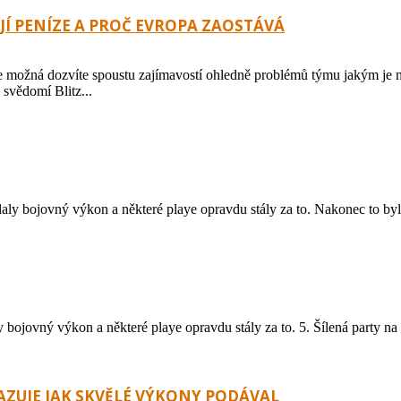
JÍ PENÍZE A PROČ EVROPA ZAOSTÁVÁ
ná dozvíte spoustu zajímavostí ohledně problémů týmu jakým je nap
svědomí Blitz...
ly bojovný výkon a některé playe opravdu stály za to. Nakonec to byli a
bojovný výkon a některé playe opravdu stály za to. 5. Šílená party na 
KAZUJE JAK SKVĚLÉ VÝKONY PODÁVAL