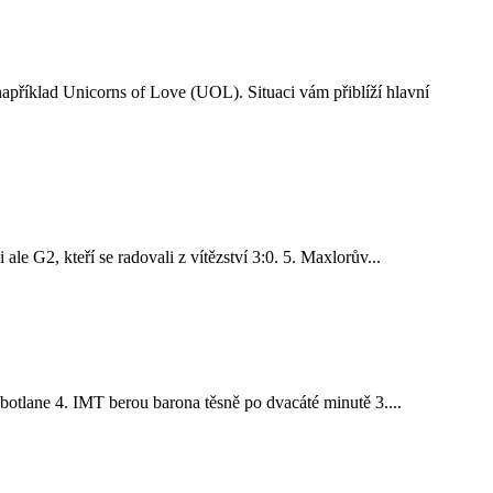
říklad Unicorns of Love (UOL). Situaci vám přiblíží hlavní
le G2, kteří se radovali z vítězství 3:0. 5. Maxlorův...
botlane 4. IMT berou barona těsně po dvacáté minutě 3....