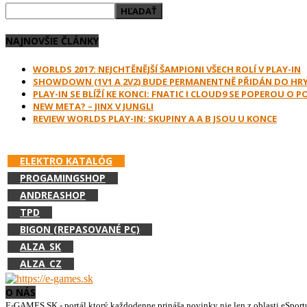
NAJNOVŠIE ČLÁNKY
WORLDS 2017: NEJCHTĚNĚJŠÍ ŠAMPIONI VŠECH ROLÍ V PLAY-IN
SHOWDOWN (1V1 A 2V2) BUDE PERMANENTNĚ PŘIDÁN DO HR
PLAY-IN SE BLÍŽÍ KE KONCI: FNATIC I CLOUD9 SE POPEROU O 
NEW META? – JINX V JUNGLI
REVIEW WORLDS PLAY-IN: SKUPINY A A B JSOU U KONCE
PODPOR E-GAMES.SK A NAKUPUJ V:
ELEKTRO KATALÓG
PROGAMINGSHOP
ANDREASHOP
TPD
BIGON (REPASOVANÉ PC)
ALZA_SK
ALZA_CZ
O NÁS
E-GAMES.SK - portál ktorý každodenne prináša novinky nie len z oblasti eSport