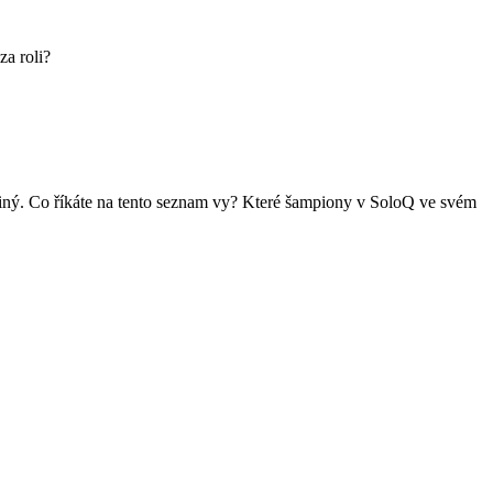
a roli?
jiný. Co říkáte na tento seznam vy? Které šampiony v SoloQ ve svém