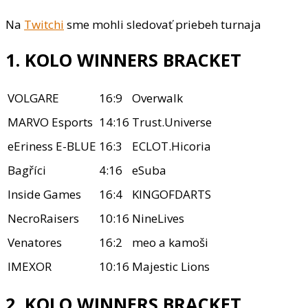
Na
Twitchi
sme mohli sledovať priebeh turnaja
1. KOLO WINNERS BRACKET
VOLGARE
16:9
Overwalk
MARVO Esports
14:16
Trust.Universe
eEriness E-BLUE
16:3
ECLOT.Hicoria
Bagříci
4:16
eSuba
Inside Games
16:4
KINGOFDARTS
NecroRaisers
10:16
NineLives
Venatores
16:2
meo a kamoši
IMEXOR
10:16
Majestic Lions
2. KOLO WINNERS BRACKET