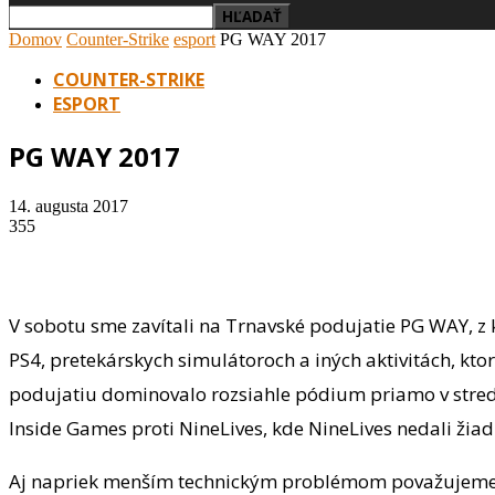
Domov
Counter-Strike
esport
PG WAY 2017
COUNTER-STRIKE
ESPORT
PG WAY 2017
14. augusta 2017
355
V sobotu sme zavítali na Trnavské podujatie PG WAY, z 
PS4, pretekárskych simulátoroch a iných aktivitách, kto
podujatiu dominovalo rozsiahle pódium priamo v stred
Inside Games proti NineLives, kde NineLives nedali žiad
Aj napriek menším technickým problémom považujeme 