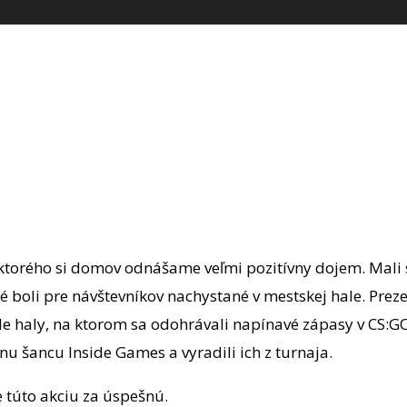
ktorého si domov odnášame veľmi pozitívny dojem. Mali s
ré boli pre návštevníkov nachystané v mestskej hale. Pre
e haly, na ktorom sa odohrávali napínavé zápasy v CS:G
nu šancu Inside Games a vyradili ich z turnaja.
túto akciu za úspešnú.