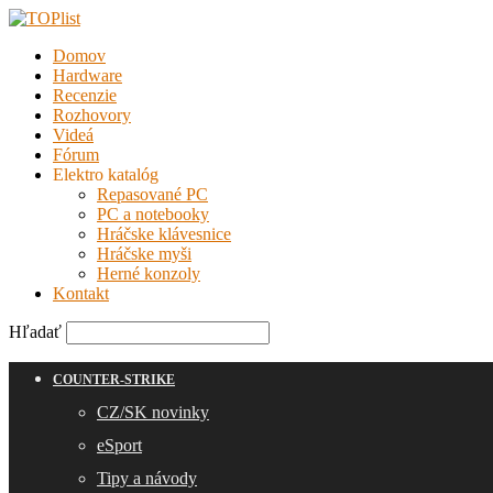
Domov
Hardware
Recenzie
Rozhovory
Videá
Fórum
Elektro katalóg
Repasované PC
PC a notebooky
Hráčske klávesnice
Hráčske myši
Herné konzoly
Kontakt
Hľadať
COUNTER-STRIKE
CZ/SK novinky
eSport
Tipy a návody