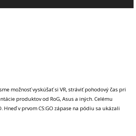
me možnosť vyskúšať si VR, stráviť pohodový čas pri
zentácie produktov od RoG, Asus a iných. Celému
O. Hneď v prvom CS:GO zápase na pódiu sa ukázali