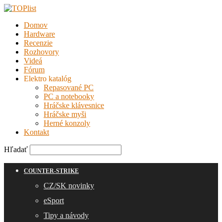
Domov
Hardware
Recenzie
Rozhovory
Videá
Fórum
Elektro katalóg
Repasované PC
PC a notebooky
Hráčske klávesnice
Hráčske myši
Herné konzoly
Kontakt
Hľadať
COUNTER-STRIKE
CZ/SK novinky
eSport
Tipy a návody