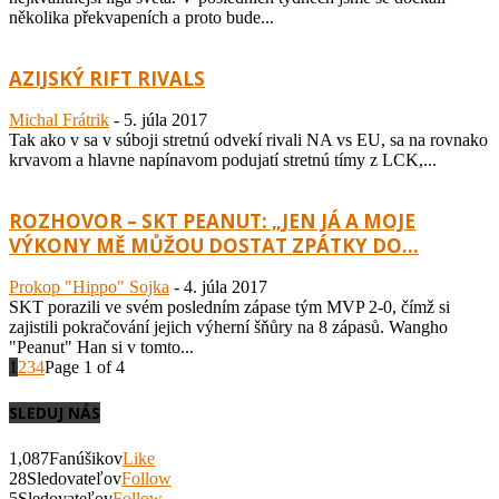
několika překvapeních a proto bude...
AZIJSKÝ RIFT RIVALS
Michal Frátrik
-
5. júla 2017
Tak ako v sa v súboji stretnú odvekí rivali NA vs EU, sa na rovnako
krvavom a hlavne napínavom podujatí stretnú tímy z LCK,...
ROZHOVOR – SKT PEANUT: „JEN JÁ A MOJE
VÝKONY MĚ MŮŽOU DOSTAT ZPÁTKY DO...
Prokop "Hippo" Sojka
-
4. júla 2017
SKT porazili ve svém posledním zápase tým MVP 2-0, čímž si
zajistili pokračování jejich výherní šňůry na 8 zápasů. Wangho
"Peanut" Han si v tomto...
1
2
3
4
Page 1 of 4
SLEDUJ NÁS
1,087
Fanúšikov
Like
28
Sledovateľov
Follow
5
Sledovateľov
Follow