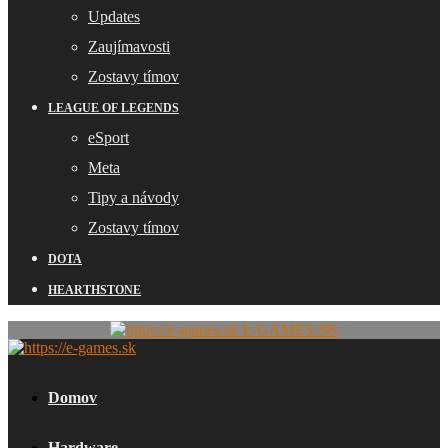
Updates
Zaujímavosti
Zostavy tímov
LEAGUE OF LEGENDS
eSport
Meta
Tipy a návody
Zostavy tímov
DOTA
HEARTHSTONE
E-GAMES.SK
Domov
Hardware