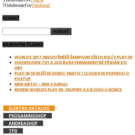
7
Odoberateľov
Odoberať
HĽADAŤ
NAJNOVŠIE ČLÁNKY
WORLDS 2017: NEJCHTĚNĚJŠÍ ŠAMPIONI VŠECH ROLÍ V PLAY-IN
SHOWDOWN (1V1 A 2V2) BUDE PERMANENTNĚ PŘIDÁN DO
HRY
PLAY-IN SE BLÍŽÍ KE KONCI: FNATIC I CLOUD9 SE POPEROU O
POSTUP
NEW META? – JINX V JUNGLI
REVIEW WORLDS PLAY-IN: SKUPINY A A B JSOU U KONCE
PODPOR E-GAMES.SK A NAKUPUJ V:
ELEKTRO KATALÓG
PROGAMINGSHOP
ANDREASHOP
TPD