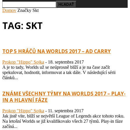
Domov
Značky
Skt
TAG: SKT
TOP 5 HRÁČŮ NA WORLDS 2017 – AD CARRY
Prokop "Hippo" Sojka
-
18. septembra 2017
A je to tady, Worlds už se neúprosně blíží a je na čase začít
spekulovat, hodnotit, informovat a tak dále. V následující sérii
článků...
ZNÁME VŠECHNY TÝMY NA WORLDS 2017 – PLAY-
IN A HLAVNÍ FÁZE
Prokop "Hippo" Sojka
-
11. septembra 2017
Jak jistě víte, blíží se největší League of Legends akce tohoto roku.
Na letošní Worlds se již kvalifikovalo všech 27 týmů. Play-in fáze
začíná...