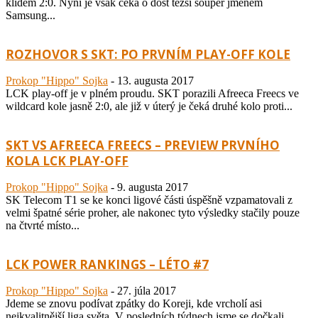
klidem 2:0. Nyní je však čeká o dost těžší soupeř jménem
Samsung...
ROZHOVOR S SKT: PO PRVNÍM PLAY-OFF KOLE
Prokop "Hippo" Sojka
-
13. augusta 2017
LCK play-off je v plném proudu. SKT porazili Afreeca Freecs ve
wildcard kole jasně 2:0, ale již v úterý je čeká druhé kolo proti...
SKT VS AFREECA FREECS – PREVIEW PRVNÍHO
KOLA LCK PLAY-OFF
Prokop "Hippo" Sojka
-
9. augusta 2017
SK Telecom T1 se ke konci ligové části úspěšně vzpamatovali z
velmi špatné série proher, ale nakonec tyto výsledky stačily pouze
na čtvrté místo...
LCK POWER RANKINGS – LÉTO #7
Prokop "Hippo" Sojka
-
27. júla 2017
Jdeme se znovu podívat zpátky do Koreji, kde vrcholí asi
nejkvalitnější liga světa. V posledních týdnech jsme se dočkali