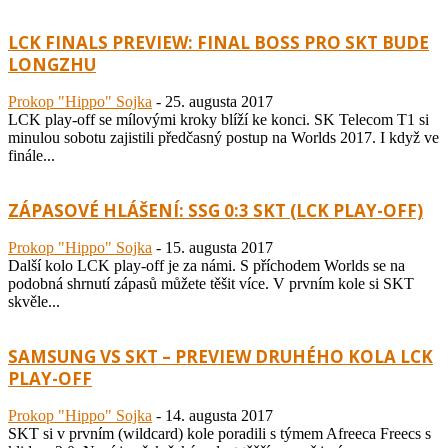
LCK FINALS PREVIEW: FINAL BOSS PRO SKT BUDE
LONGZHU
Prokop "Hippo" Sojka
-
25. augusta 2017
LCK play-off se mílovými kroky blíží ke konci. SK Telecom T1 si
minulou sobotu zajistili předčasný postup na Worlds 2017. I když ve
finále...
ZÁPASOVÉ HLÁŠENÍ: SSG 0:3 SKT (LCK PLAY-OFF)
Prokop "Hippo" Sojka
-
15. augusta 2017
Další kolo LCK play-off je za námi. S příchodem Worlds se na
podobná shrnutí zápasů můžete těšit více. V prvním kole si SKT
skvěle...
SAMSUNG VS SKT – PREVIEW DRUHÉHO KOLA LCK
PLAY-OFF
Prokop "Hippo" Sojka
-
14. augusta 2017
SKT si v prvním (wildcard) kole poradili s týmem Afreeca Freecs s