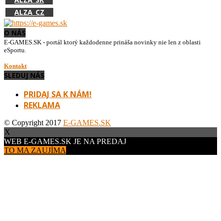
ALZA_CZ
O NÁS
E-GAMES.SK - portál ktorý každodenne prináša novinky nie len z oblasti
eSportu.
Kontakt
SLEDUJ NÁS
PRIDAJ SA K NÁM!
REKLAMA
© Copyright 2017
E-GAMES.SK
X
WEB E-GAMES.SK JE NA PREDAJ
TO MA ZAUJÍMA