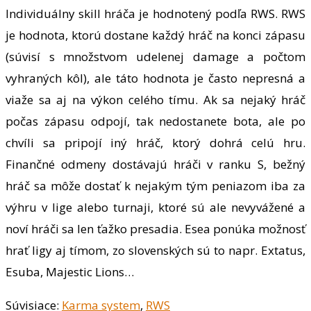
Individuálny skill hráča je hodnotený podľa RWS. RWS
je hodnota, ktorú dostane každý hráč na konci zápasu
(súvisí s množstvom udelenej damage a počtom
vyhraných kôl), ale táto hodnota je často nepresná a
viaže sa aj na výkon celého tímu. Ak sa nejaký hráč
počas zápasu odpojí, tak nedostanete bota, ale po
chvíli sa pripojí iný hráč, ktorý dohrá celú hru.
Finančné odmeny dostávajú hráči v ranku S, bežný
hráč sa môže dostať k nejakým tým peniazom iba za
výhru v lige alebo turnaji, ktoré sú ale nevyvážené a
noví hráči sa len ťažko presadia. Esea ponúka možnosť
hrať ligy aj tímom, zo slovenských sú to napr. Extatus,
Esuba, Majestic Lions…
Súvisiace:
Karma system
,
RWS