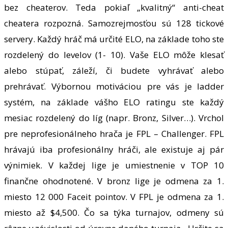
bez cheaterov. Teda pokiaľ „kvalitný“ anti-cheat
cheatera rozpozná. Samozrejmosťou sú 128 tickové
servery. Každý hráč má určité ELO, na základe toho ste
rozdelený do levelov (1- 10). Vaše ELO môže klesať
alebo stúpať, záleží, či budete vyhrávať alebo
prehrávať. Výbornou motiváciou pre vás je ladder
systém, na základe vášho ELO ratingu ste každý
mesiac rozdelený do líg (napr. Bronz, Silver…). Vrchol
pre neprofesionálneho hrača je FPL – Challenger. FPL
hrávajú iba profesionálny hráči, ale existuje aj pár
výnimiek. V každej lige je umiestnenie v TOP 10
finančne ohodnotené. V bronz lige je odmena za 1.
miesto 12 000 Faceit pointov. V FPL je odmena za 1.
miesto až $4,500. Čo sa týka turnajov, odmeny sú