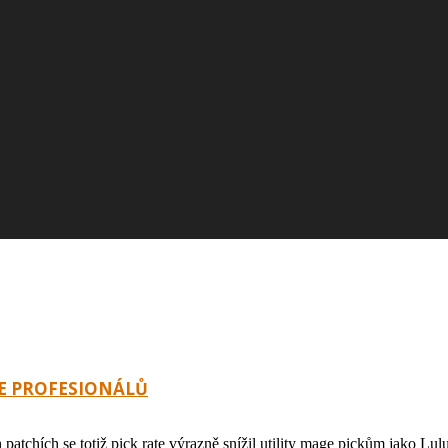
LE PROFESIONÁLŮ
patchích se totiž pick rate výrazně snížil utility mage pickům jako Lu