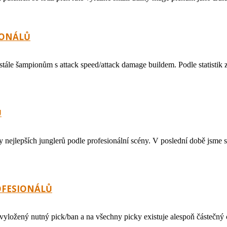
IONÁLŮ
tále šampionům s attack speed/attack damage buildem. Podle statistik z
Ů
dy nejlepších junglerů podle profesionální scény. V poslední době jsme 
OFESIONÁLŮ
 vyložený nutný pick/ban a na všechny picky existuje alespoň částečný 