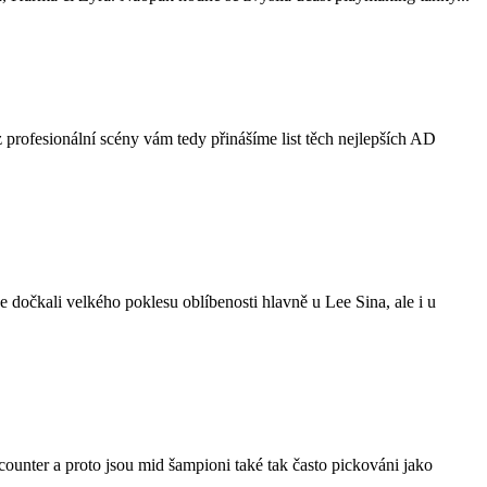
 profesionální scény vám tedy přinášíme list těch nejlepších AD
se dočkali velkého poklesu oblíbenosti hlavně u Lee Sina, ale i u
counter a proto jsou mid šampioni také tak často pickováni jako