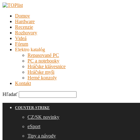
Domov
Hardware
Recenzie
Rozhovory
Videá
Fórum
Elektro katalóg
Repasované PC
PC a notebooky
Hráčske klávesnice
Hráčske myši
Herné konzoly
Kontakt
Hľadať
COUNTER-STRIKE
CZ/SK novinky
eSport
Tipy a návody