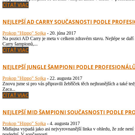
ČÍTAŤ VIAC
NEJLEPŠÍ AD CARRY SOUČASNOSTI PODLE PROFES
Prokop "Hippo" Sojka
-
20. júna 2017
Na pozici AD Carry je meta v celkem zdravém stavu. Nejlépe se daří s
Carry šampionů,...
ČÍTAŤ VIAC
NEJLEPŠÍ JUNGLE ŠAMPIONI PODLE PROFESIONÁL
Prokop "Hippo" Sojka
-
22. augusta 2017
Znovu jsme si pro vás připravili žebříček těch nejhranějších a také te
Zaca...
ČÍTAŤ VIAC
NEJLEPŠÍ MID ŠAMPIONI SOUČASNOSTI PODLE PR
Prokop "Hippo" Sojka
-
4. augusta 2017
Midlajna vypadá jako asi nejvyrovnanější linka v ohledu, že zde není
poslední. V současnosti...