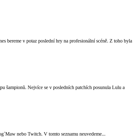
Dnes bereme v potaz poslední hry na profesionální scéně. Z toho byla
ypu šampionů. Nejvíce se v posledních patchích posunula Lulu a
ko Kog´Maw nebo Twitch. V tomto seznamu neuvedeme...