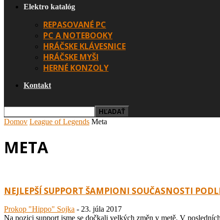
Elektro katalóg
REPASOVANÉ PC
PC A NOTEBOOKY
HRÁČSKE KLÁVESNICE
HRÁČSKE MYŠI
HERNÉ KONZOLY
Kontakt
Domov
League of Legends
Meta
META
NEJLEPŠÍ SUPPORT ŠAMPIONI SOUČASNOSTI POD
Prokop "Hippo" Sojka
-
23. júla 2017
Na pozici support jsme se dočkali velkých změn v metě. V posledních 