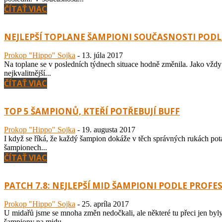
ČÍTAŤ VIAC
NEJLEPŠÍ TOPLANE ŠAMPIONI SOUČASNOSTI POD
Prokop "Hippo" Sojka
-
13. júla 2017
Na toplane se v posledních týdnech situace hodně změnila. Jako vždy 
nejkvalitnější...
ČÍTAŤ VIAC
TOP 5 ŠAMPIONŮ, KTEŘÍ POTŘEBUJÍ BUFF
Prokop "Hippo" Sojka
-
19. augusta 2017
I když se říká, že každý šampion dokáže v těch správných rukách pota
šampionech...
ČÍTAŤ VIAC
PATCH 7.8: NEJLEPŠÍ MID ŠAMPIONI PODLE PROF
Prokop "Hippo" Sojka
-
25. apríla 2017
U midařů jsme se mnoha změn nedočkali, ale některé tu přeci jen byly
šampiony na midu...