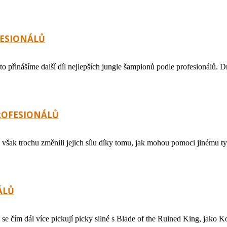
FESIONÁLŮ
to přinášíme další díl nejlepších jungle šampionů podle profesionálů. 
PROFESIONÁLŮ
však trochu změnili jejich sílu díky tomu, jak mohou pomoci jinému t
ÁLŮ
h se čím dál více pickují picky silné s Blade of the Ruined King, ja