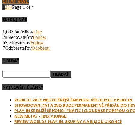
ČÍTAŤ VIAC
1
2
3
4
Page 1 of 4
SLEDUJ NÁS
1,087
Fanúšikov
Like
28
Sledovateľov
Follow
5
Sledovateľov
Follow
7
Odoberateľov
Odoberať
HĽADAŤ
NAJNOVŠIE ČLÁNKY
WORLDS 2017: NEJCHTĚNĚJŠÍ ŠAMPIONI VŠECH ROLÍ V PLAY-IN
SHOWDOWN (1V1 A 2V2) BUDE PERMANENTNĚ PŘIDÁN DO HR
PLAY-IN SE BLÍŽÍ KE KONCI: FNATIC I CLOUD9 SE POPEROU O 
NEW META? – JINX V JUNGLI
REVIEW WORLDS PLAY-IN: SKUPINY A A B JSOU U KONCE
PODPOR E-GAMES.SK A NAKUPUJ V: