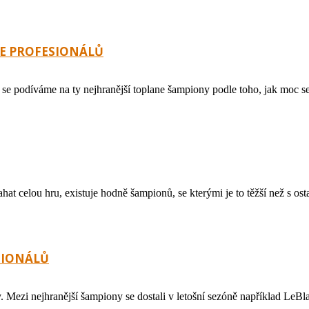
LE PROFESIONÁLŮ
se podíváme na ty nejhranější toplane šampiony podle toho, jak moc se 
hat celou hru, existuje hodně šampionů, se kterými je to těžší než s o
ESIONÁLŮ
. Mezi nejhranější šampiony se dostali v letošní sezóně například LeB