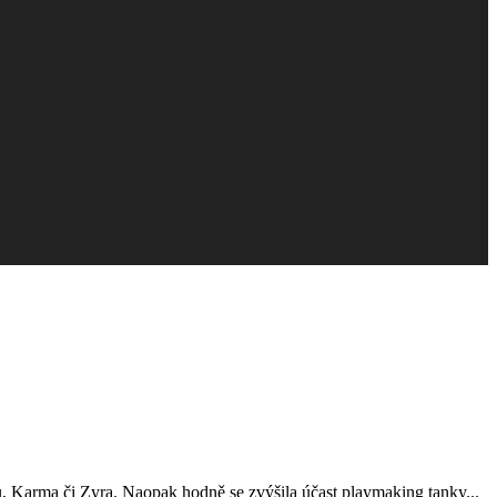
lu, Karma či Zyra. Naopak hodně se zvýšila účast playmaking tanky...