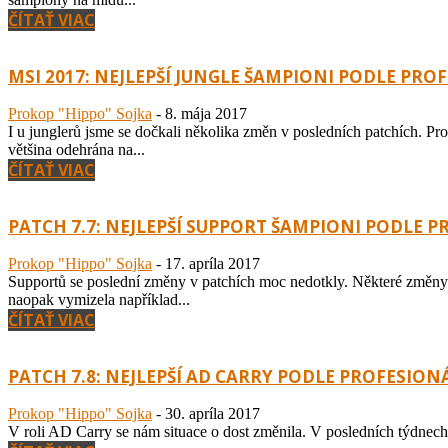
ČÍTAŤ VIAC
MSI 2017: NEJLEPŠÍ JUNGLE ŠAMPIONI PODLE PRO
Prokop "Hippo" Sojka
-
8. mája 2017
I u junglerů jsme se dočkali několika změn v posledních patchích. Pro
většina odehrána na...
ČÍTAŤ VIAC
PATCH 7.7: NEJLEPŠÍ SUPPORT ŠAMPIONI PODLE 
Prokop "Hippo" Sojka
-
17. apríla 2017
Supportů se poslední změny v patchích moc nedotkly. Některé změny 
naopak vymizela například...
ČÍTAŤ VIAC
PATCH 7.8: NEJLEPŠÍ AD CARRY PODLE PROFESION
Prokop "Hippo" Sojka
-
30. apríla 2017
V roli AD Carry se nám situace o dost změnila. V posledních týdnec