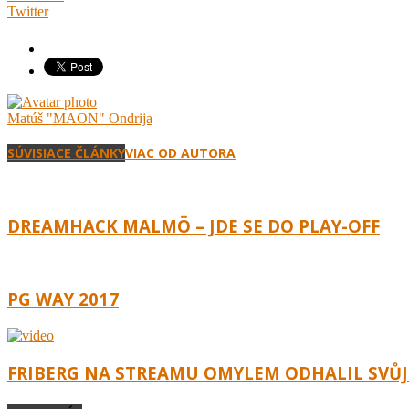
Twitter
Matúš "MAON" Ondrija
SÚVISIACE ČLÁNKY
VIAC OD AUTORA
DREAMHACK MALMÖ – JDE SE DO PLAY-OFF
PG WAY 2017
FRIBERG NA STREAMU OMYLEM ODHALIL SVŮJ