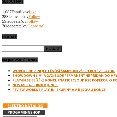
SLEDUJ NÁS
1,087
Fanúšikov
Like
28
Sledovateľov
Follow
5
Sledovateľov
Follow
7
Odoberateľov
Odoberať
HĽADAŤ
NAJNOVŠIE ČLÁNKY
WORLDS 2017: NEJCHTĚNĚJŠÍ ŠAMPIONI VŠECH ROLÍ V PLAY-IN
SHOWDOWN (1V1 A 2V2) BUDE PERMANENTNĚ PŘIDÁN DO HR
PLAY-IN SE BLÍŽÍ KE KONCI: FNATIC I CLOUD9 SE POPEROU O 
NEW META? – JINX V JUNGLI
REVIEW WORLDS PLAY-IN: SKUPINY A A B JSOU U KONCE
PODPOR E-GAMES.SK A NAKUPUJ V:
ELEKTRO KATALÓG
PROGAMINGSHOP