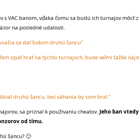
v s VAC banom, vďaka čomu sa budú ich turnajov môcť zúč
 názor na posledné udalosti.
 a snažia sa dať ľudom druhú šancu“
žem opäť hrať na týchto turnajoch, bude veľmi ťažké nájsť
 dával druhú šancu, bez váhania by som bral.“
majorov, sa priznal k používaniu cheatov.
Jeho ban vtedy 
onzorov od tímu.
uhú šancu? 🙂