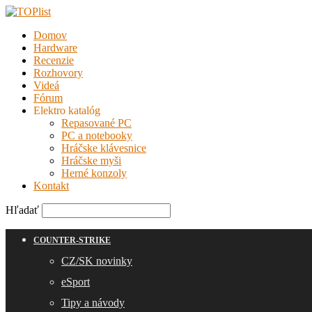
Domov
Hardware
Recenzie
Rozhovory
Videá
Fórum
Elektro katalóg
Repasované PC
PC a notebooky
Hráčske klávesnice
Hráčske myši
Herné konzoly
Kontakt
Hľadať
COUNTER-STRIKE
CZ/SK novinky
eSport
Tipy a návody