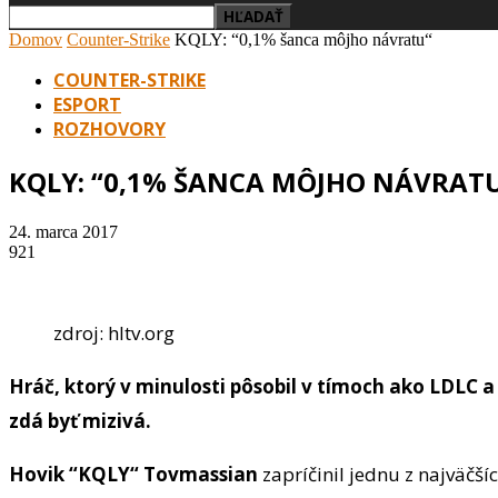
Domov
Counter-Strike
KQLY: “0,1% šanca môjho návratu“
COUNTER-STRIKE
ESPORT
ROZHOVORY
KQLY: “0,1% ŠANCA MÔJHO NÁVRAT
24. marca 2017
921
zdroj: hltv.org
Hráč, ktorý v minulosti pôsobil v tímoch ako LDLC a
zdá byť mizivá.
Hovik “KQLY“ Tovmassian
zapríčinil jednu z najväčšíc