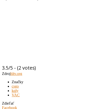
3.5/5 - (2 votes)
Zdroj
hltv.org
Značky
csgo
kqly
VAC
Zdieľať
Facebook