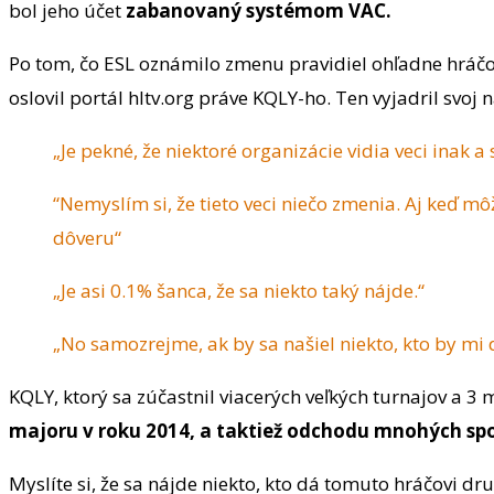
bol jeho účet
zabanovaný systémom VAC.
Po tom, čo ESL oznámilo zmenu pravidiel ohľadne hráčo
oslovil portál hltv.org práve KQLY-ho. Ten vyjadril svoj
„Je pekné, že niektoré organizácie vidia veci inak
“Nemyslím si, že tieto veci niečo zmenia. Aj keď mô
dôveru“
„Je asi 0.1% šanca, že sa niekto taký nájde.“
„No samozrejme, ak by sa našiel niekto, kto by mi
KQLY, ktorý sa zúčastnil viacerých veľkých turnajov a 3 
majoru v roku 2014, a taktiež odchodu mnohých sp
Myslíte si, že sa nájde niekto, kto dá tomuto hráčovi dr