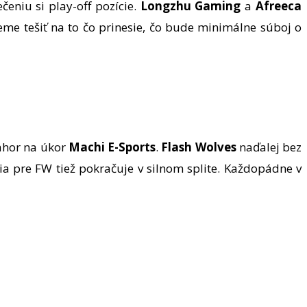
eniu si play-off pozície.
Longzhu Gaming
a
Afreeca
žeme tešiť na to čo prinesie, čo bude minimálne súboj o
ahor na úkor
Machi E-Sports
.
Flash Wolves
naďalej bez
a pre FW tiež pokračuje v silnom splite. Každopádne v