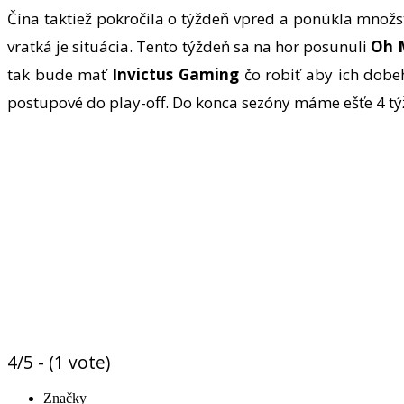
Čína taktiež pokročila o týždeň vpred a ponúkla množst
vratká je situácia. Tento týždeň sa na hor posunuli
Oh 
tak bude mať
Invictus Gaming
čo robiť aby ich dobe
postupové do play-off. Do konca sezóny máme ešťe 4 tý
4/5 - (1 vote)
Značky