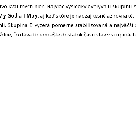
vo kvalitných hier. Najviac výsledky ovplyvnili skupinu
My God
a
I May
, aj keď skóre je naozaj tesné až rovnaké.
hli. Skupina B vyzerá pomerne stabilizovaná a najväčší
ždne, čo dáva tímom ešte dostatok času stav v skupinách