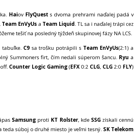
ýka.
Hai
ov
FlyQuest
s dvoma prehrami naďalej padá v
,
Team EnVyUs
a
Team Liquid
. TL sa i naďalej trápi cez
môžeme tešiť na posledný týždeň skupinovej fázy NA LCS.
ú tabuľke.
C9
sa trošku potrápili s
Team EnVyUs
(2:1) a
 plný Summoners firt, čím nedali súperom šancu.
Ryu
a
off.
Counter Logic Gaming
(
EFX
0:2
CLG
,
CLG
2:0
FLY
)
zápas
Samsung
proti
KT Rolster
, kde
SSG
získali cennú
 teda súboj o druhé miesto je veľmi tesný.
SK Telekom