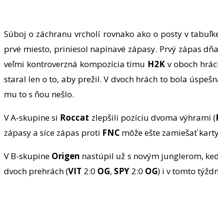
Súboj o záchranu vrcholí rovnako ako o posty v tabuľke 
prvé miesto, priniesol napínavé zápasy. Prvý zápas dň
veľmi kontroverzná kompozícia tímu
H2K
v oboch hrác
staral len o to, aby prežil. V dvoch hrách to bola úspeš
mu to s ňou nešlo.
V A-skupine si
Roccat
zlepšili pozíciu dvoma výhrami (
zápasy a síce zápas proti
FNC
môže ešte zamiešať karty
V B-skupine
Origen
nastúpil už s novým junglerom, ke
dvoch prehrách (
VIT
2:0
OG
,
SPY
2:0
OG
) i v tomto týžd