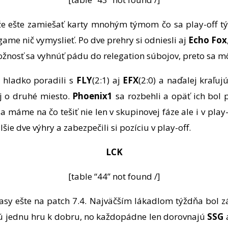
ôže ešte zamiešať karty mnohým týmom čo sa play-off t
game nič vymyslieť. Po dve prehry si odniesli aj
Echo Fox
 možnosť sa vyhnúť pádu do relegation súbojov, preto sa 
 hladko poradili s
FLY
(2:1) aj
EFX
(2:0) a naďalej kraľuj
oj o druhé miesto.
Phoenix1
sa rozbehli a opäť ich bol
a máme na čo tešiť nie len v skupinovej fáze ale i v play-
alšie dve výhry a zabezpečili si pozíciu v play-off.
LCK
[table “44” not found /]
asy ešte na patch 7.4. Najväčším lákadlom týždňa bol 
 jednu hru k dobru, no každopádne len dorovnajú
SSG
a