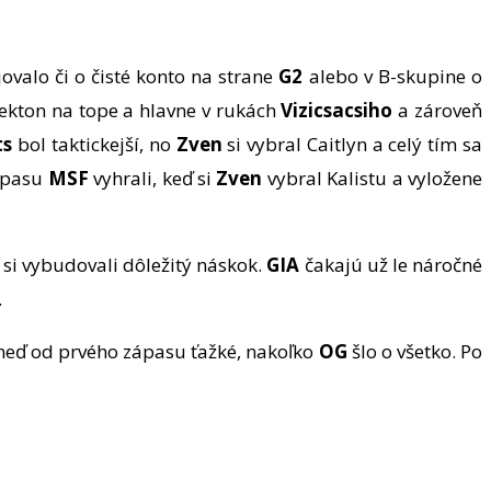
ovalo či o čisté konto na strane
G2
alebo v B-skupine o
ekton na tope a hlavne v rukách
Vizicsacsiho
a zároveň
ts
bol taktickejší, no
Zven
si vybral Caitlyn a celý tím sa
zápasu
MSF
vyhrali, keď si
Zven
vybral Kalistu a vyložene
s
si vybudovali dôležitý náskok.
GIA
čakajú už le náročné
.
neď od prvého zápasu ťažké, nakoľko
OG
šlo o všetko. Po