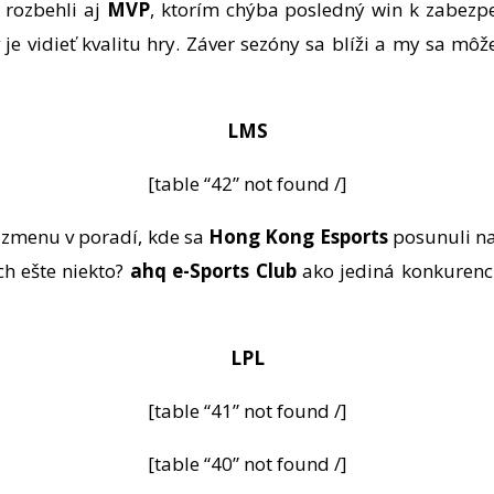
 rozbehli aj
MVP
, ktorím chýba posledný win k zabezpeč
je vidieť kvalitu hry. Záver sezóny sa blíži a my sa mô
LMS
[table “42” not found /]
 zmenu v poradí, kde sa
Hong Kong Esports
posunuli n
ch ešte niekto?
ahq e-Sports Club
ako jediná konkurenci
LPL
[table “41” not found /]
[table “40” not found /]