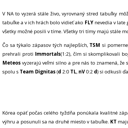
V NA to vyzerá stále živo, vyrovnaný stred tabuľky m
tabuľke a v ich hrách bolo vidieť ako
FLY
nevedia v late 
všetky možné posili v tíme. Všetky tri tímy majú stále
Čo sa týkalo zápasov tých najlepších,
TSM
si pomerne
prehrali proti
Immortals
(1:2), čím si skomplikovali b
Meteos
vyzerajú veľmi silno a pre nás to znamená, že s
spolu s
Team Dignitas
(
d
2:0
TL
,
nV
0:2
d
) si odkusli ď
Kórea opäť počas celého tyždňa ponúkala kvalitné záp
výhru a posunuli sa na druhé miesto v tabuľke.
KT
majú