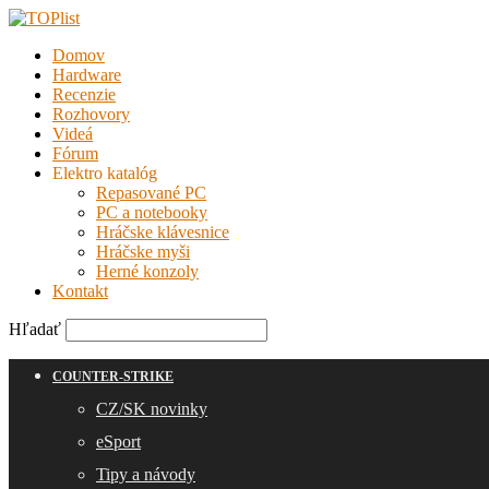
Domov
Hardware
Recenzie
Rozhovory
Videá
Fórum
Elektro katalóg
Repasované PC
PC a notebooky
Hráčske klávesnice
Hráčske myši
Herné konzoly
Kontakt
Hľadať
COUNTER-STRIKE
CZ/SK novinky
eSport
Tipy a návody