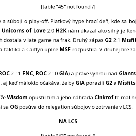
[table “45” not found /]
a súboji o play-off. Piatkový hype hrací deň, kde sa boj
a
Unicorns of Love
2:0
H2K
nám úkazal ako silný je Ren
h dostala v late game na frak. Druhý zápas
G2
2:1
Misfi
ná taktika a Caitlyn úplne
MSF
rozpustila. V druhej hre 
ROC
2 : 1
FNC
,
ROC
2 : 0
GIA
) a práve výhrou nad
Giant
, aj keď málokto očakáva, že by
GIA
porazili
G2
a
Misfits
ďže
Wisdom
opustíl tím a jeho náhrada
Cinkrof
to mal h
ni sa
OG
posúva do relegation súbojov o zotrvanie v LCS.
NA LCS
[table “43” not found /]