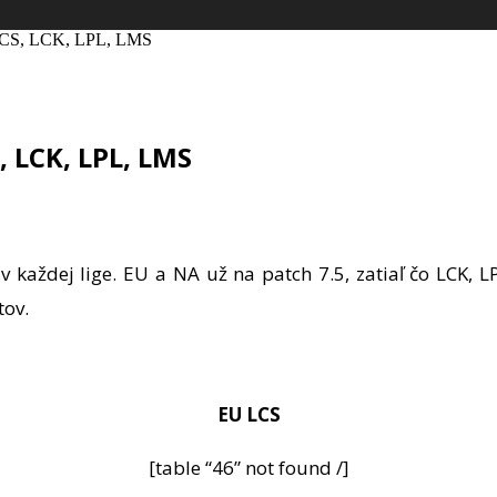
 LCS, LCK, LPL, LMS
 LCK, LPL, LMS
v každej lige. EU a NA už na patch 7.5, zatiaľ čo LCK, 
tov.
EU LCS
[table “46” not found /]