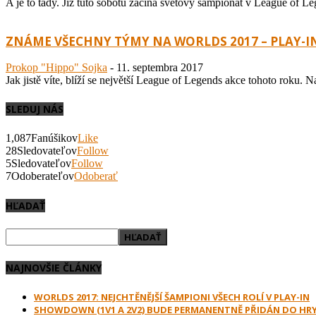
A je to tady. Již tuto sobotu začíná světový šampionát v League of L
ZNÁME VŠECHNY TÝMY NA WORLDS 2017 – PLAY-IN
Prokop "Hippo" Sojka
-
11. septembra 2017
Jak jistě víte, blíží se největší League of Legends akce tohoto roku. N
SLEDUJ NÁS
1,087
Fanúšikov
Like
28
Sledovateľov
Follow
5
Sledovateľov
Follow
7
Odoberateľov
Odoberať
HĽADAŤ
NAJNOVŠIE ČLÁNKY
WORLDS 2017: NEJCHTĚNĚJŠÍ ŠAMPIONI VŠECH ROLÍ V PLAY-IN
SHOWDOWN (1V1 A 2V2) BUDE PERMANENTNĚ PŘIDÁN DO HR