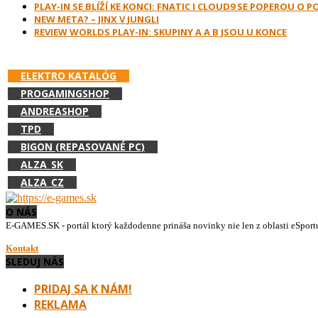
PLAY-IN SE BLÍŽÍ KE KONCI: FNATIC I CLOUD9 SE POPEROU O 
NEW META? – JINX V JUNGLI
REVIEW WORLDS PLAY-IN: SKUPINY A A B JSOU U KONCE
PODPOR E-GAMES.SK A NAKUPUJ V:
ELEKTRO KATALÓG
PROGAMINGSHOP
ANDREASHOP
TPD
BIGON (REPASOVANÉ PC)
ALZA_SK
ALZA_CZ
O NÁS
E-GAMES.SK - portál ktorý každodenne prináša novinky nie len z oblasti eSport
Kontakt
SLEDUJ NÁS
PRIDAJ SA K NÁM!
REKLAMA