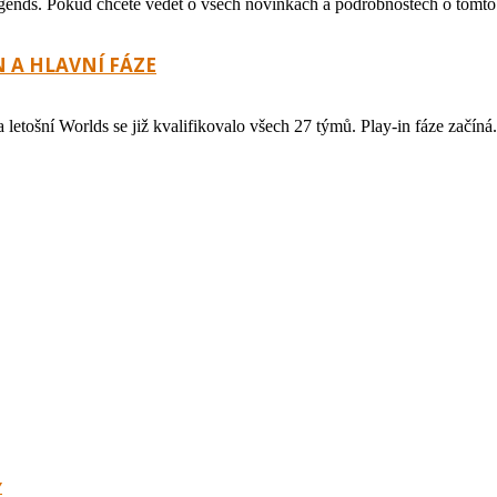
egends. Pokud chcete vědět o všech novinkách a podrobnostech o tomto.
 A HLAVNÍ FÁZE
a letošní Worlds se již kvalifikovalo všech 27 týmů. Play-in fáze začíná.
Y