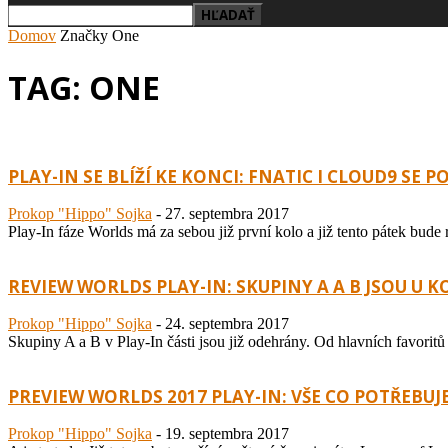
Domov
Značky
One
TAG: ONE
PLAY-IN SE BLÍŽÍ KE KONCI: FNATIC I CLOUD9 SE 
Prokop "Hippo" Sojka
-
27. septembra 2017
Play-In fáze Worlds má za sebou již první kolo a již tento pátek bude
REVIEW WORLDS PLAY-IN: SKUPINY A A B JSOU U 
Prokop "Hippo" Sojka
-
24. septembra 2017
Skupiny A a B v Play-In části jsou již odehrány. Od hlavních favori
PREVIEW WORLDS 2017 PLAY-IN: VŠE CO POTŘEBUJ
Prokop "Hippo" Sojka
-
19. septembra 2017