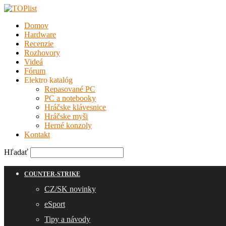
Domov
Hardware
Recenzie
Rozhovory
Videá
Fórum
Elektro katalóg
Repasované PC
PC a notebooky
Hráčske klávesnice
Hráčske myši
Herné konzoly
Kontakt
Hľadať
COUNTER-STRIKE
CZ/SK novinky
eSport
Tipy a návody