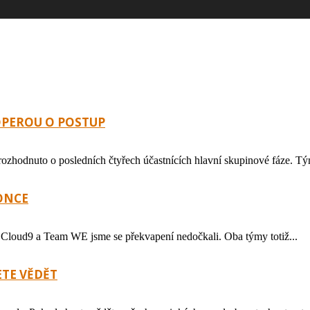
POPEROU O POSTUP
 rozhodnuto o posledních čtyřech účastnících hlavní skupinové fáze. Tý
KONCE
tů Cloud9 a Team WE jsme se překvapení nedočkali. Oba týmy totiž...
ETE VĚDĚT