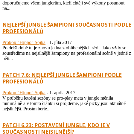
doporučujeme všem junglerům, kteří chtějí své výkony posunout
na...
NEJLEPŠÍ JUNGLE ŠAMPIONI SOUČASNOSTI PODLE
PROFESIONÁLŮ
Prokop "Hippo" Sojka
-
1. júla 2017
Po delší době tu je znovu jedna z oblíbenějších sérií. Jako vždy se
soustředíme na nejsilnější šampiony na profesionální scéně v jedné z
pěti...
PATCH 7.6: NEJLEPŠÍ JUNGLE ŠAMPIONI PODLE
PROFESIONÁLŮ
Prokop "Hippo" Sojka
-
1. apríla 2017
V průběhu letošní sezóny se pro-play meta v jungle měnila
minimálně a v tomto článku si projdeme, jaké picky jsou aktuálně
nejsilnější. Prosím berte...
PATCH 6.23: POSTAVENÍ JUNGLE, KDO JE V
SOUČASNOSTI NEJSILNĚJŠÍ?