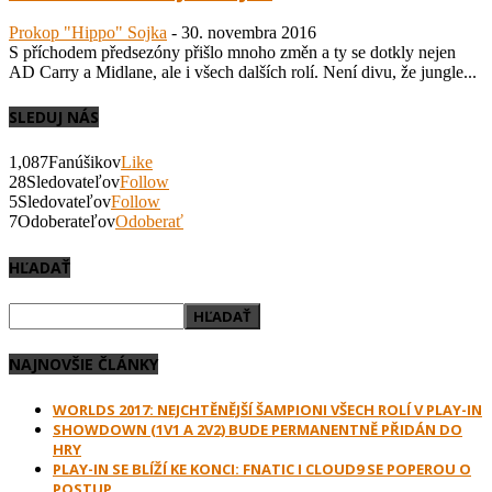
Prokop "Hippo" Sojka
-
30. novembra 2016
S příchodem předsezóny přišlo mnoho změn a ty se dotkly nejen
AD Carry a Midlane, ale i všech dalších rolí. Není divu, že jungle...
SLEDUJ NÁS
1,087
Fanúšikov
Like
28
Sledovateľov
Follow
5
Sledovateľov
Follow
7
Odoberateľov
Odoberať
HĽADAŤ
NAJNOVŠIE ČLÁNKY
WORLDS 2017: NEJCHTĚNĚJŠÍ ŠAMPIONI VŠECH ROLÍ V PLAY-IN
SHOWDOWN (1V1 A 2V2) BUDE PERMANENTNĚ PŘIDÁN DO
HRY
PLAY-IN SE BLÍŽÍ KE KONCI: FNATIC I CLOUD9 SE POPEROU O
POSTUP