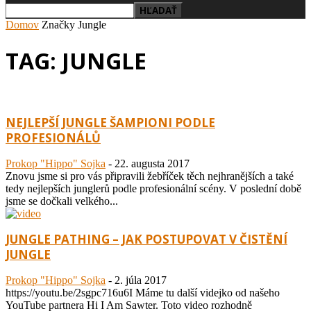
Domov
Značky
Jungle
TAG: JUNGLE
NEJLEPŠÍ JUNGLE ŠAMPIONI PODLE
PROFESIONÁLŮ
Prokop "Hippo" Sojka
-
22. augusta 2017
Znovu jsme si pro vás připravili žebříček těch nejhranějších a také
tedy nejlepších junglerů podle profesionální scény. V poslední době
jsme se dočkali velkého...
JUNGLE PATHING – JAK POSTUPOVAT V ČISTĚNÍ
JUNGLE
Prokop "Hippo" Sojka
-
2. júla 2017
https://youtu.be/2sgpc716u6I Máme tu další videjko od našeho
YouTube partnera Hi I Am Sawter. Toto video rozhodně