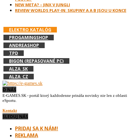
NEW META? – JINX V JUNGLI
REVIEW WORLDS PLAY-IN: SKUPINY A A B JSOU U KONCE
PODPOR E-GAMES.SK A NAKUPUJ V:
ELEKTRO KATALÓG
PROGAMINGSHOP
ANDREASHOP
TPD
BIGON (REPASOVANÉ PC)
ALZA_SK
ALZA_CZ
O NÁS
E-GAMES.SK - portál ktorý každodenne prináša novinky nie len z oblasti
eSportu.
Kontakt
SLEDUJ NÁS
PRIDAJ SA K NÁM!
REKLAMA