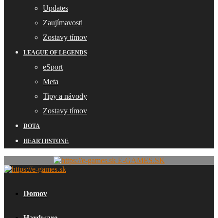
Updates
Zaujímavosti
Zostavy tímov
LEAGUE OF LEGENDS
eSport
Meta
Tipy a návody
Zostavy tímov
DOTA
HEARTHSTONE
E-GAMES.SK
Domov
Hardware