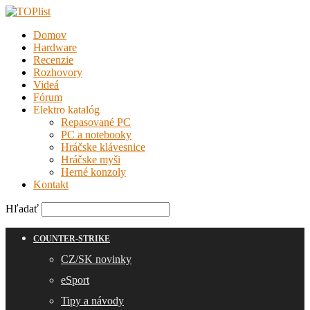
Domov
Hardware
Recenzie
Rozhovory
Videá
Fórum
Elektro katalóg
Repasované PC
PC a notebooky
Hráčske klávesnice
Hráčske myši
Herné konzoly
Kontakt
Hľadať
COUNTER-STRIKE
CZ/SK novinky
eSport
Tipy a návody