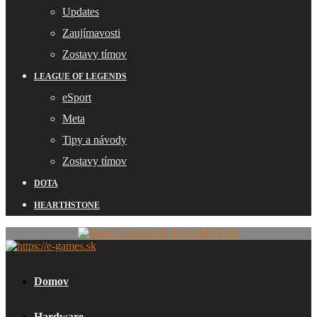
Updates
Zaujímavosti
Zostavy tímov
LEAGUE OF LEGENDS
eSport
Meta
Tipy a návody
Zostavy tímov
DOTA
HEARTHSTONE
E-GAMES.SK
Domov
Hardware