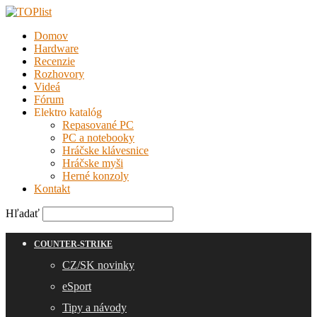
Domov
Hardware
Recenzie
Rozhovory
Videá
Fórum
Elektro katalóg
Repasované PC
PC a notebooky
Hráčske klávesnice
Hráčske myši
Herné konzoly
Kontakt
Hľadať
COUNTER-STRIKE
CZ/SK novinky
eSport
Tipy a návody