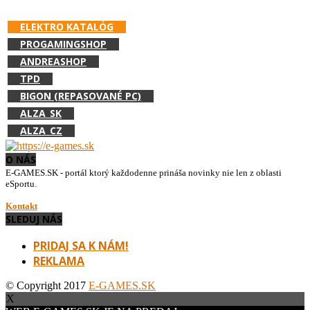
PODPOR E-GAMES.SK A NAKUPUJ V:
ELEKTRO KATALÓG
PROGAMINGSHOP
ANDREASHOP
TPD
BIGON (REPASOVANÉ PC)
ALZA_SK
ALZA_CZ
O NÁS
E-GAMES.SK - portál ktorý každodenne prináša novinky nie len z oblasti
eSportu.
Kontakt
SLEDUJ NÁS
PRIDAJ SA K NÁM!
REKLAMA
© Copyright 2017
E-GAMES.SK
X