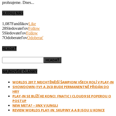
prohrajeme. Dnes...
SLEDUJ NÁS
1,087
Fanúšikov
Like
28
Sledovateľov
Follow
5
Sledovateľov
Follow
7
Odoberateľov
Odoberať
HĽADAŤ
NAJNOVŠIE ČLÁNKY
WORLDS 2017: NEJCHTĚNĚJŠÍ ŠAMPIONI VŠECH ROLÍ V PLAY-IN
SHOWDOWN (1V1 A 2V2) BUDE PERMANENTNĚ PŘIDÁN DO
HRY
PLAY-IN SE BLÍŽÍ KE KONCI: FNATIC I CLOUD9 SE POPEROU O
POSTUP
NEW META? – JINX V JUNGLI
REVIEW WORLDS PLAY-IN: SKUPINY A A B JSOU U KONCE