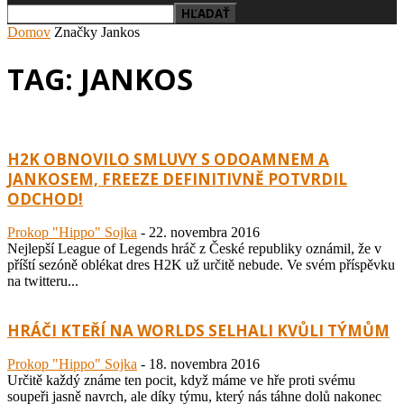
Domov
Značky
Jankos
TAG: JANKOS
H2K OBNOVILO SMLUVY S ODOAMNEM A
JANKOSEM, FREEZE DEFINITIVNĚ POTVRDIL
ODCHOD!
Prokop "Hippo" Sojka
-
22. novembra 2016
Nejlepší League of Legends hráč z České republiky oznámil, že v
příští sezóně oblékat dres H2K už určitě nebude. Ve svém příspěvku
na twitteru...
HRÁČI KTEŘÍ NA WORLDS SELHALI KVŮLI TÝMŮM
Prokop "Hippo" Sojka
-
18. novembra 2016
Určitě každý známe ten pocit, když máme ve hře proti svému
soupeři jasně navrch, ale díky týmu, který nás táhne dolů nakonec