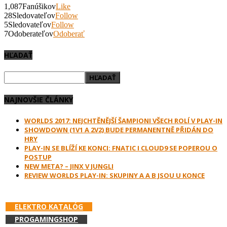
1,087
Fanúšikov
Like
28
Sledovateľov
Follow
5
Sledovateľov
Follow
7
Odoberateľov
Odoberať
HĽADAŤ
NAJNOVŠIE ČLÁNKY
WORLDS 2017: NEJCHTĚNĚJŠÍ ŠAMPIONI VŠECH ROLÍ V PLAY-IN
SHOWDOWN (1V1 A 2V2) BUDE PERMANENTNĚ PŘIDÁN DO
HRY
PLAY-IN SE BLÍŽÍ KE KONCI: FNATIC I CLOUD9 SE POPEROU O
POSTUP
NEW META? – JINX V JUNGLI
REVIEW WORLDS PLAY-IN: SKUPINY A A B JSOU U KONCE
PODPOR E-GAMES.SK A NAKUPUJ V:
ELEKTRO KATALÓG
PROGAMINGSHOP