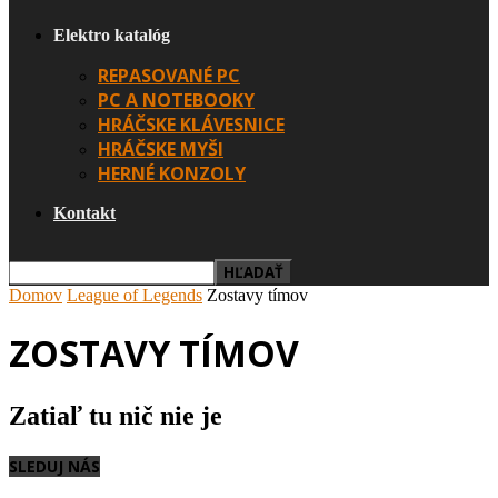
Elektro katalóg
REPASOVANÉ PC
PC A NOTEBOOKY
HRÁČSKE KLÁVESNICE
HRÁČSKE MYŠI
HERNÉ KONZOLY
Kontakt
Domov
League of Legends
Zostavy tímov
ZOSTAVY TÍMOV
Zatiaľ tu nič nie je
SLEDUJ NÁS