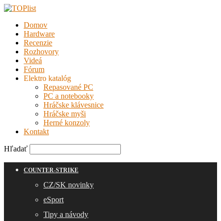
Domov
Hardware
Recenzie
Rozhovory
Videá
Fórum
Elektro katalóg
Repasované PC
PC a notebooky
Hráčske klávesnice
Hráčske myši
Herné konzoly
Kontakt
Hľadať
COUNTER-STRIKE
CZ/SK novinky
eSport
Tipy a návody