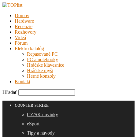
Domov
Hardware
Recenzie
Rozhovory
Videá
Fórum
Elektro katalóg
Repasované PC
PC a notebooky
Hráčske klávesnice
Hráčske myši
Herné konzoly
Kontakt
Hľadať
COUNTER-STRIKE
CZ/SK novinky
eSport
Tipy a návody