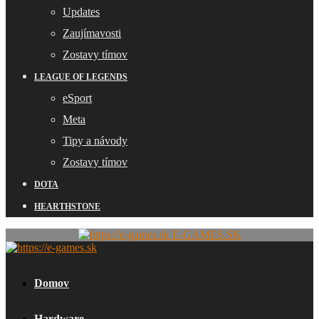
Updates
Zaujímavosti
Zostavy tímov
LEAGUE OF LEGENDS
eSport
Meta
Tipy a návody
Zostavy tímov
DOTA
HEARTHSTONE
E-GAMES.SK
Domov
Hardware