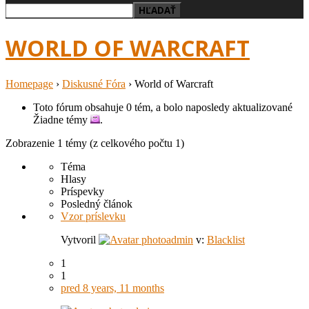
WORLD OF WARCRAFT
Homepage
›
Diskusné Fóra
›
World of Warcraft
Toto fórum obsahuje 0 tém, a bolo naposledy aktualizované
Žiadne témy
.
Zobrazenie 1 témy (z celkového počtu 1)
Téma
Hlasy
Príspevky
Posledný článok
Vzor príslevku
Vytvoril
admin
v:
Blacklist
1
1
pred 8 years, 11 months