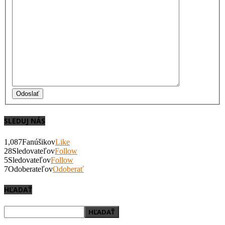
Odoslať
SLEDUJ NÁS
1,087
Fanúšikov
Like
28
Sledovateľov
Follow
5
Sledovateľov
Follow
7
Odoberateľov
Odoberať
HĽADAŤ