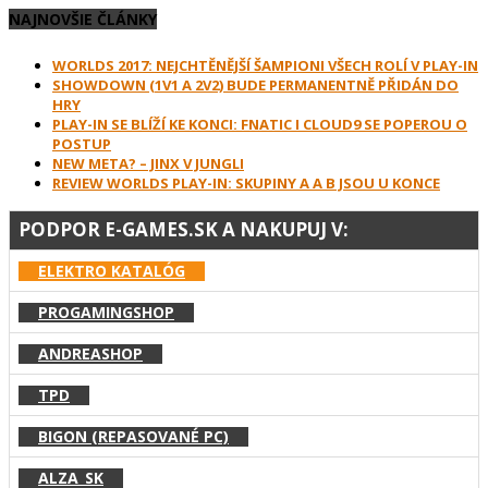
NAJNOVŠIE ČLÁNKY
WORLDS 2017: NEJCHTĚNĚJŠÍ ŠAMPIONI VŠECH ROLÍ V PLAY-IN
SHOWDOWN (1V1 A 2V2) BUDE PERMANENTNĚ PŘIDÁN DO
HRY
PLAY-IN SE BLÍŽÍ KE KONCI: FNATIC I CLOUD9 SE POPEROU O
POSTUP
NEW META? – JINX V JUNGLI
REVIEW WORLDS PLAY-IN: SKUPINY A A B JSOU U KONCE
PODPOR E-GAMES.SK A NAKUPUJ V:
ELEKTRO KATALÓG
PROGAMINGSHOP
ANDREASHOP
TPD
BIGON (REPASOVANÉ PC)
ALZA_SK