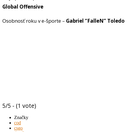
Global Offensive
Osobnosť roku v e-športe –
Gabriel “FalleN” Toledo
5/5 - (1 vote)
Značky
cod
csgo