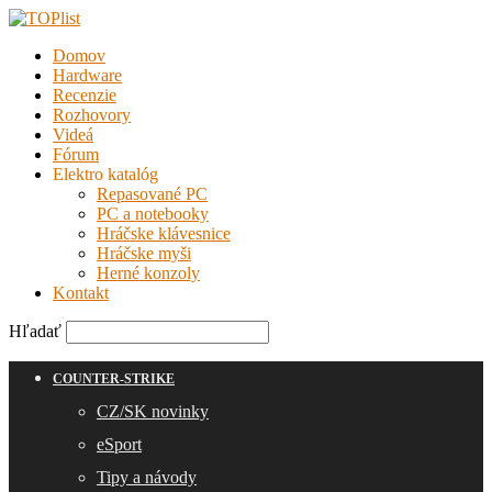
Domov
Hardware
Recenzie
Rozhovory
Videá
Fórum
Elektro katalóg
Repasované PC
PC a notebooky
Hráčske klávesnice
Hráčske myši
Herné konzoly
Kontakt
Hľadať
COUNTER-STRIKE
CZ/SK novinky
eSport
Tipy a návody