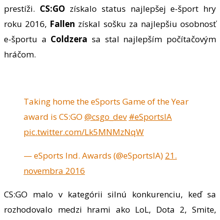
prestíži.
CS:GO
získalo status najlepšej e-šport hry
roku 2016,
Fallen
získal sošku za najlepšiu osobnosť
e-športu a
Coldzera
sa stal najlepším počítačovým
hráčom.
Taking home the eSports Game of the Year
award is CS:GO
@csgo_dev
#eSportsIA
pic.twitter.com/Lk5MNMzNqW
— eSports Ind. Awards (@eSportsIA)
21.
novembra 2016
CS:GO malo v kategórii silnú konkurenciu, keď sa
rozhodovalo medzi hrami ako LoL, Dota 2, Smite,