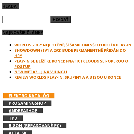
HĽADAŤ
NAJNOVŠIE ČLÁNKY
WORLDS 2017: NEJCHTĚNĚJŠÍ ŠAMPIONI VŠECH ROLÍ V PLAY-IN
SHOWDOWN (1V1 A 2V2) BUDE PERMANENTNĚ PŘIDÁN DO
HRY
PLAY-IN SE BLÍŽÍ KE KONCI: FNATIC I CLOUD9 SE POPEROU O
POSTUP
NEW META? – JINX V JUNGLI
REVIEW WORLDS PLAY-IN: SKUPINY A A B JSOU U KONCE
PODPOR E-GAMES.SK A NAKUPUJ V:
ELEKTRO KATALÓG
PROGAMINGSHOP
ANDREASHOP
TPD
BIGON (REPASOVANÉ PC)
ALZA_SK