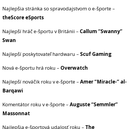
Najlepšia stránka so spravodajstvom o e-športe –
theScore eSports
Najlepší hráč e-športu v Británii –
Callum “Swanny”
Swan
Najlepší poskytovateľ hardwaru –
Scuf Gaming
Nová e-športu hrá roku –
Overwatch
Najlepší nováčik roku v e-športe –
Amer “Miracle-” al-
Barqawi
Komentátor roku v e-športe –
Auguste “Semmler”
Massonnat
Najlepšia e-športová udalosť roku –
The