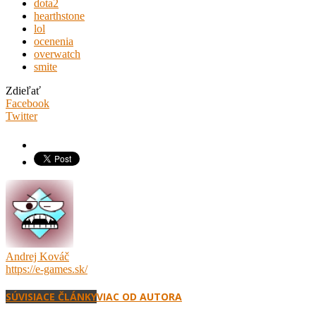
dota2
hearthstone
lol
ocenenia
overwatch
smite
Zdieľať
Facebook
Twitter
Andrej Kováč
https://e-games.sk/
SÚVISIACE ČLÁNKY
VIAC OD AUTORA