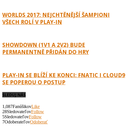
WORLDS 2017: NEJCHTĚNĚJŠÍ ŠAMPIONI
VŠECH ROLÍ V PLAY-IN
SHOWDOWN (1V1 A 2V2) BUDE
PERMANENTNĚ PŘIDÁN DO HRY
PLAY-IN SE BLÍŽÍ KE KONCI: FNATIC I CLOUD9
SE POPEROU O POSTUP
SLEDUJ NÁS
1,087
Fanúšikov
Like
28
Sledovateľov
Follow
5
Sledovateľov
Follow
7
Odoberateľov
Odoberať