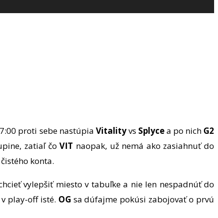
17:00 proti sebe nastúpia
Vitality
vs
Splyce
a po nich
G2
upine, zatiaľ čo
VIT
naopak, už nemá ako zasiahnuť do
 čistého konta.
chcieť vylepšiť miesto v tabuľke a nie len nespadnúť do
 play-off isté.
OG
sa dúfajme pokúsi zabojovať o prvú