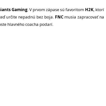
iants Gaming
. V prvom zápase sú favoritom
H2K
, ktorí
keď určite nepadnú bez boja.
FNC
musia zapracovať na
oste hlavného coacha podarí.