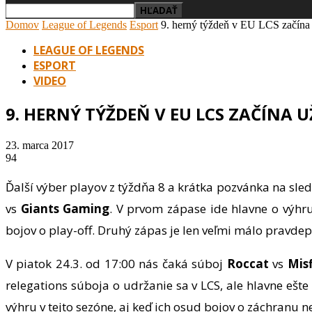
Domov
League of Legends
Esport
9. herný týždeň v EU LCS začína
LEAGUE OF LEGENDS
ESPORT
VIDEO
9. HERNÝ TÝŽDEŇ V EU LCS ZAČÍNA U
23. marca 2017
94
Ďalší výber playov z týždňa 8 a krátka pozvánka na sle
vs
Giants
Gaming
. V prvom zápase ide hlavne o výhr
bojov o play-off. Druhý zápas je len veľmi málo pravde
V piatok 24.3. od 17:00 nás čaká súboj
Roccat
vs
Misf
relegations súboja o udržanie sa v LCS, ale hlavne ešte 
výhru v tejto sezóne, aj keď ich osud bojov o záchranu n