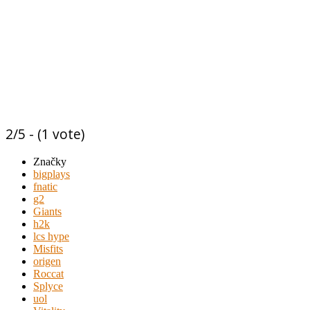
2/5 - (1 vote)
Značky
bigplays
fnatic
g2
Giants
h2k
lcs hype
Misfits
origen
Roccat
Splyce
uol