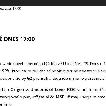
 už dnes 17:00
Ž DNES 17:00
dovanie nového herného týždňa v EU a aj NA LCS. Dnes o 
u
SPY
, ktorí sa budú chcieť pobiť o druhé miesto v B-sk
podobné, že by
G2
prehrali a teda ide im len o udržanie si
its
a
Origen
vs
Unicorns of Love
.
ROC
si určite budú 
zabojovať o play-off,zatiaľ čo
MSF
už majú svoje miesto v
eminie.