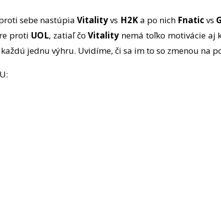
proti sebe nastúpia
Vitality
vs
H2K
a po nich
Fnatic
vs
G
re proti
UOL
, zatiaľ čo
Vitality
nemá toľko motivácie aj 
ť každú jednu výhru. Uvidíme, či sa im to so zmenou na p
U: