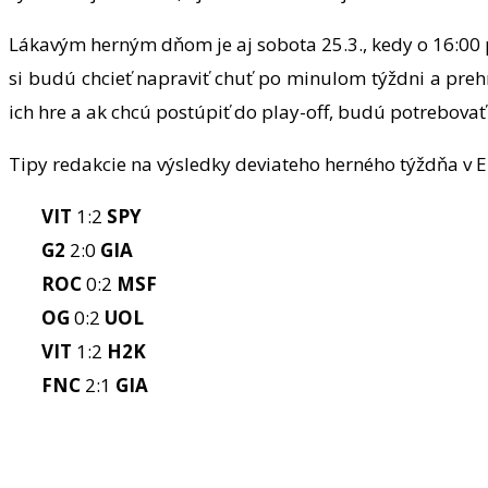
Lákavým herným dňom je aj sobota 25.3., kedy o 16:00 
si budú chcieť napraviť chuť po minulom týždni a preh
ich hre a ak chcú postúpiť do play-off, budú potrebova
Tipy redakcie na výsledky deviateho herného týždňa v E
VIT
1:2
SPY
G2
2:0
GIA
ROC
0:2
MSF
OG
0:2
UOL
VIT
1:2
H2K
FNC
2:1
GIA