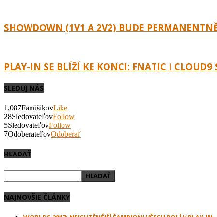
SHOWDOWN (1V1 A 2V2) BUDE PERMANENTNĚ
PLAY-IN SE BLÍŽÍ KE KONCI: FNATIC I CLOUD
SLEDUJ NÁS
1,087
Fanúšikov
Like
28
Sledovateľov
Follow
5
Sledovateľov
Follow
7
Odoberateľov
Odoberať
HĽADAŤ
NAJNOVŠIE ČLÁNKY