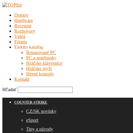
Domov
Hardware
Recenzie
Rozhovory
Videá
Fórum
Elektro katalóg
Repasované PC
PC a notebooky
Hráčske klávesnice
Hráčske myši
Herné konzoly
Kontakt
Hľadať
COUNTER-STRIKE
CZ/SK novinky
eSport
Tipy a návody