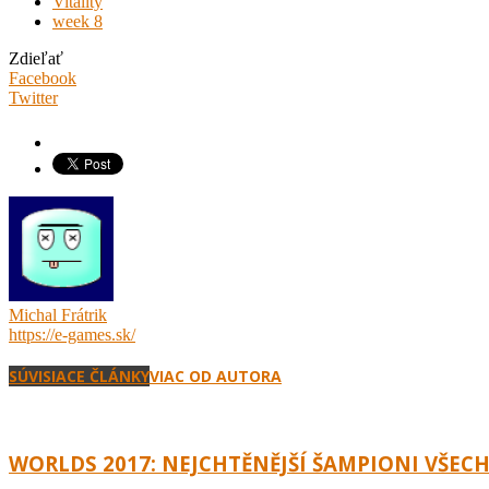
Vitality
week 8
Zdieľať
Facebook
Twitter
Michal Frátrik
https://e-games.sk/
SÚVISIACE ČLÁNKY
VIAC OD AUTORA
WORLDS 2017: NEJCHTĚNĚJŠÍ ŠAMPIONI VŠECH 